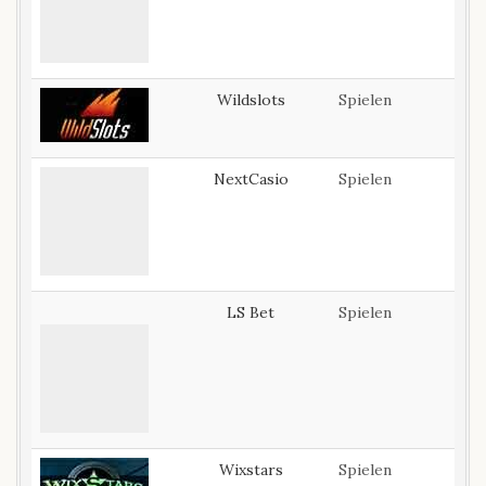
Wildslots
Spielen
NextCasio
Spielen
LS Bet
Spielen
Wixstars
Spielen