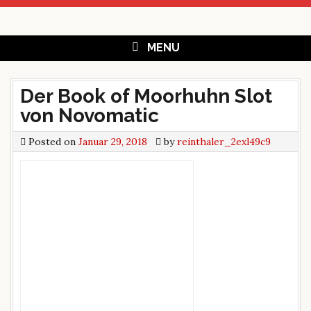
Skip
to
content
MENU
Der Book of Moorhuhn Slot
von Novomatic
Posted on
Januar 29, 2018
by
reinthaler_2exl49c9