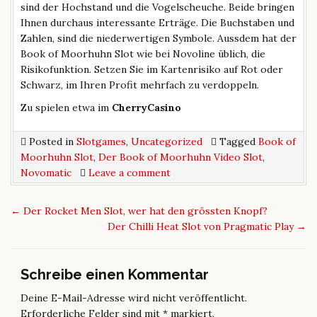
sind der Hochstand und die Vogelscheuche. Beide bringen
Ihnen durchaus interessante Erträge. Die Buchstaben und
Zahlen, sind die niederwertigen Symbole. Aussdem hat der
Book of Moorhuhn Slot wie bei Novoline üblich, die
Risikofunktion. Setzen Sie im Kartenrisiko auf Rot oder
Schwarz, im Ihren Profit mehrfach zu verdoppeln.
Zu spielen etwa im
CherryCasino
Posted in
Slotgames
,
Uncategorized
Tagged
Book of
Moorhuhn Slot
,
Der Book of Moorhuhn Video Slot
,
Novomatic
Leave a comment
←
Der Rocket Men Slot, wer hat den grössten Knopf?
P
Der Chilli Heat Slot von Pragmatic Play
→
o
s
t
Schreibe einen Kommentar
n
Deine E-Mail-Adresse wird nicht veröffentlicht.
a
Erforderliche Felder sind mit
*
markiert.