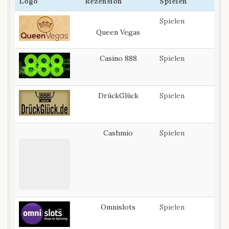
Logo
Rezension
Spielen
Spielen
Queen Vegas
Casino 888
Spielen
DrückGlück
Spielen
Cashmio
Spielen
Omnislots
Spielen