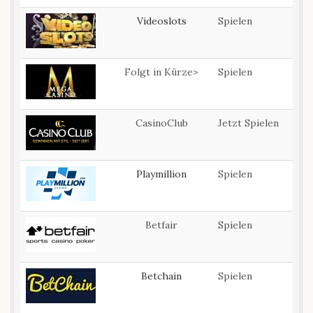
Videoslots
Spielen
Folgt in Kürze>
Spielen
CasinoClub
Jetzt Spielen
Playmillion
Spielen
Betfair
Spielen
Betchain
Spielen