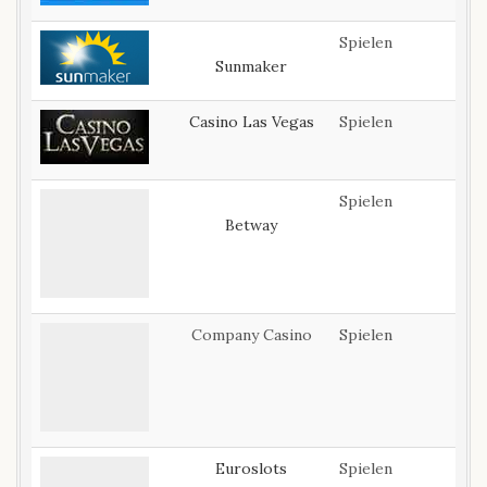
Spielen
Sunmaker
Casino Las Vegas
Spielen
Spielen
Betway
Company Casino
Spielen
Euroslots
Spielen