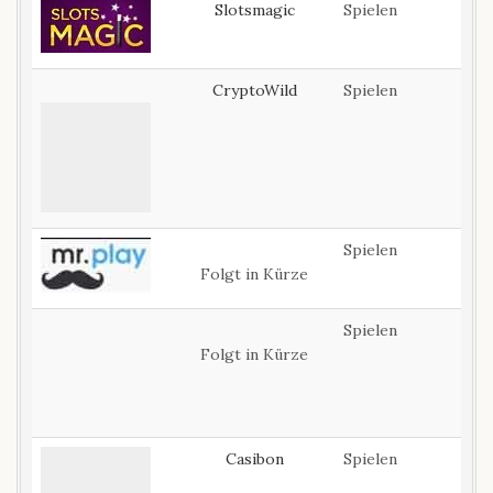
Slotsmagic
Spielen
CryptoWild
Spielen
Spielen
Folgt in Kürze
Spielen
Folgt in Kürze
Casibon
Spielen