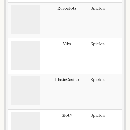
Euroslots
Spielen
Viks
Spielen
PlatinCasino
Spielen
SlotV
Spielen