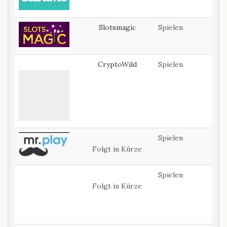
Slotsmagic
Spielen
CryptoWild
Spielen
Spielen
Folgt in Kürze
Spielen
Folgt in Kürze