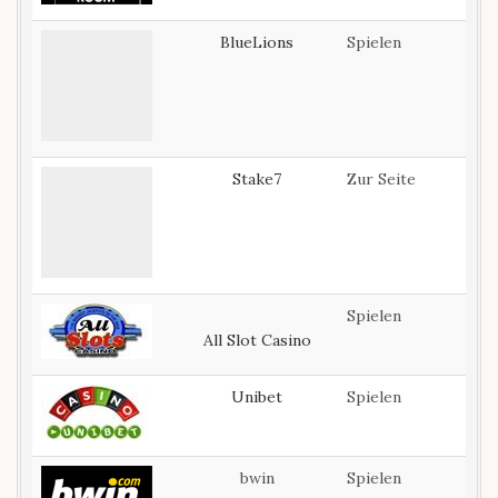
BlueLions
Spielen
Stake7
Zur Seite
Spielen
All Slot Casino
Unibet
Spielen
bwin
Spielen