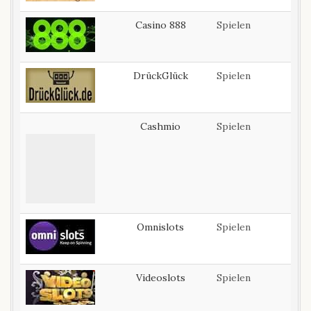
o
r
Casino 888
Spielen
h
u
h
DrückGlück
Spielen
n
S
l
o
Cashmio
Spielen
t
v
o
n
N
o
Omnislots
Spielen
v
o
m
Videoslots
Spielen
a
t
i