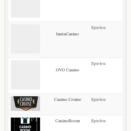
Spielen
InstaCasino
Spielen
OVO Casino
Casino Cruise
Spielen
CasinoRoom
Spielen