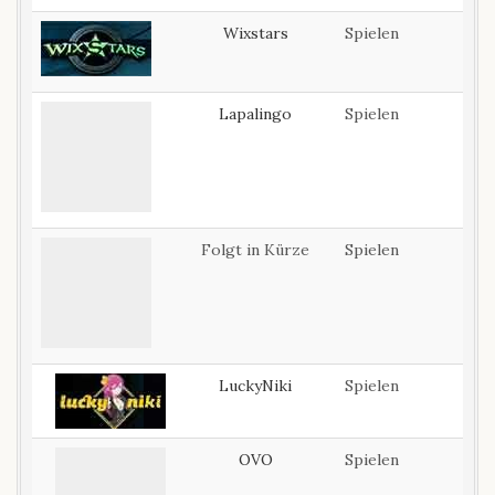
Wixstars
Spielen
Lapalingo
Spielen
Folgt in Kürze
Spielen
LuckyNiki
Spielen
OVO
Spielen