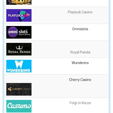
Playluck Casino
Omnislots
Royal Panda
Wunderino
Cherry Casino
Folgt in Kürze