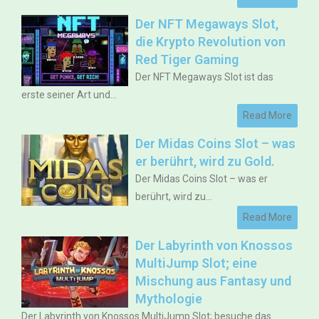
Der NFT Megaways Slot,
die Krypto Revolution von
Red Tiger Gaming
Der NFT Megaways Slot ist das
erste seiner Art und...
Read More
Der Midas Coins Slot – was
er berührt, wird zu Gold.
Der Midas Coins Slot – was er
berührt, wird zu...
Read More
Der Labyrinth von Knossos
MultiJump Slot; eine
Mischung aus Fantasy und
Mythologie
Der Labyrinth von Knossos MultiJump Slot; besuche das