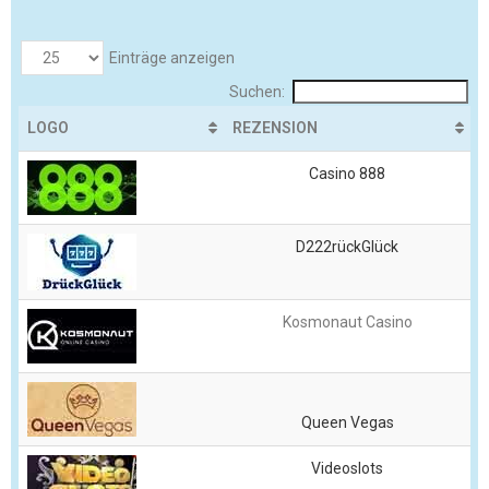
Einträge anzeigen
Suchen:
LOGO
REZENSION
Casino 888
D222rückGlück
Kosmonaut Casino
Queen Vegas
Videoslots