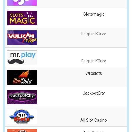
Slotsmagic
Folgt in Kürze
Folgt in Kürze
Wildslots
JackpotCity
All Slot Casino