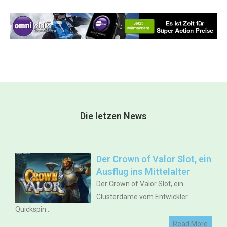
Die letzen News
Der Crown of Valor Slot, ein
Ausflug ins Mittelalter
Der Crown of Valor Slot, ein
Clusterdame vom Entwickler
Quickspin...
Read More