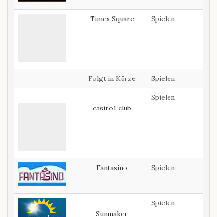
Times Square
Spielen
Folgt in Kürze
Spielen
Spielen
casino1 club
Fantasino
Spielen
Spielen
Sunmaker