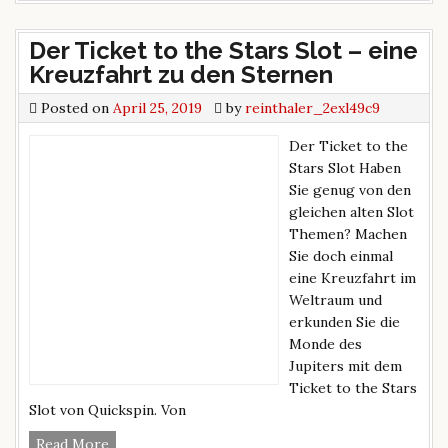
o
r
r
o
Der Ticket to the Stars Slot – eine
t
l
Kreuzfahrt zu den Sternen
–
l
S
Posted on
April 25, 2019
by
reinthaler_2exl49c9
s
p
B
i
Der Ticket to the
r
e
Stars Slot Haben
i
l
Sie genug von den
d
e
gleichen alten Slot
g
v
Themen? Machen
e
o
Sie doch einmal
2
n
eine Kreuzfahrt im
S
P
Weltraum und
l
l
erkunden Sie die
o
a
Monde des
t
y
Jupiters mit dem
t
Ticket to the Stars
e
Slot von Quickspin. Von
c
Read More
D