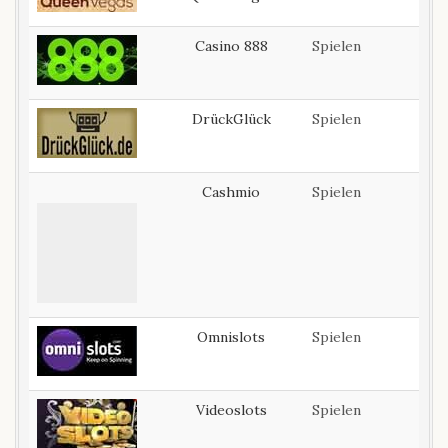
i
n
s
m
a
b
Casino 888
Spielen
n
v
e
i
i
i
s
g
I
s
DrückGlück
Spielen
n
a
v
t
t
o
e
i
l
Cashmio
Spielen
r
o
l
t
e
n
o
n
p
T
s
e
–
m
F
p
Omnislots
Spielen
i
e
s
l
h
Videoslots
Spielen
C
a