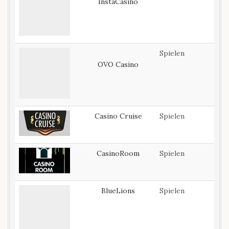
InstaCasino
Spielen
OVO Casino
Casino Cruise
Spielen
CasinoRoom
Spielen
BlueLions
Spielen