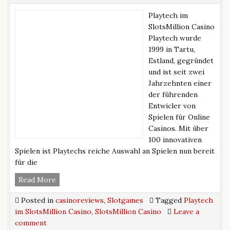
a
m
Playtech im
i
SlotsMillion Casino
n
Playtech wurde
g
1999 in Tartu,
p
Estland, gegründet
r
und ist seit zwei
ä
Jahrzehnten einer
s
der führenden
s
Entwicler von
e
Spielen für Online
n
Casinos. Mit über
t
100 innovativen
i
Spielen ist Playtechs reiche Auswahl an Spielen nun bereit
e
für die
r
Read More
A
t
b
d
Posted in
casinoreviews
,
Slotgames
Tagged
Playtech
s
e
im SlotsMillion Casino
,
SlotsMillion Casino
Leave a
o
n
comment
f
T