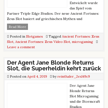
o
Entwickelt wurde
t
das Spiel vom
–
Partner Triple Edge Studios. Der neue Ancient Fortunes:
e
Zeus Slot basiert auf griechischen Mythen und
i
Read More
G
n
r
e
Posted in
Slotgames
Tagged
Ancient Fortunes: Zeus
i
K
Slot
,
Ancient Fortunes: Zeus Video Slot
,
microgaming
e
r
Leave a comment
c
e
h
u
i
z
Der Agent Jane Blonde Returns
s
f
Slot, die Superheldin kehrt zurück
c
a
h
Posted on
April 4, 2019
by
reinthaler_2exl49c9
h
e
r
M
Der Agent Jane
t
y
Blonde Returns
z
t
Slot Microgaming
u
h
und die Stormcraft
d
e
Studios