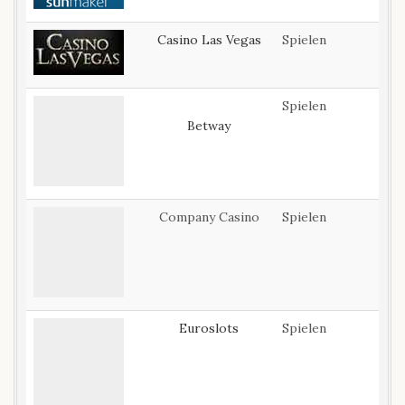
Casino Las Vegas
Spielen
Spielen
Betway
Company Casino
Spielen
Euroslots
Spielen