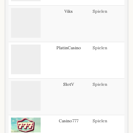
Viks
Spielen
PlatinCasino
Spielen
SlotV
Spielen
Casino777
Spielen