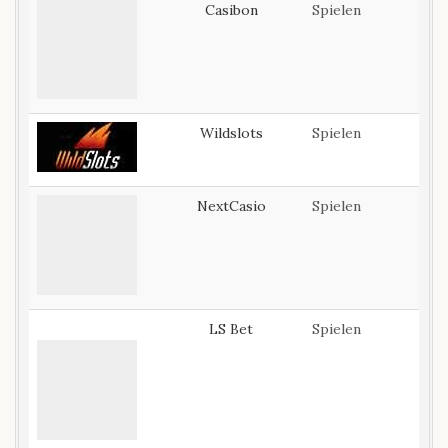
Casibon
Spielen
Wildslots
Spielen
NextCasio
Spielen
LS Bet
Spielen