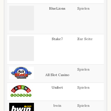
BlueLions
Spielen
Stake7
Zur Seite
Spielen
All Slot Casino
Unibet
Spielen
bwin
Spielen