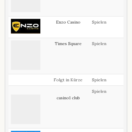
Enzo Casino
Spielen
Times Square
Spielen
Folgt in Kürze
Spielen
Spielen
casino1 club