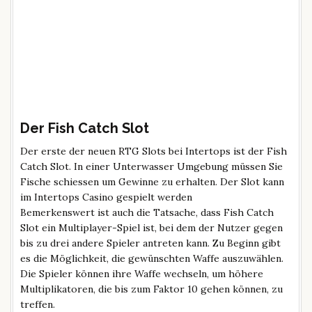
Der Fish Catch Slot
Der erste der neuen RTG Slots bei Intertops ist der Fish
Catch Slot. In einer Unterwasser Umgebung müssen Sie
Fische schiessen um Gewinne zu erhalten. Der Slot kann
im Intertops Casino gespielt werden
Bemerkenswert ist auch die Tatsache, dass Fish Catch
Slot ein Multiplayer-Spiel ist, bei dem der Nutzer gegen
bis zu drei andere Spieler antreten kann. Zu Beginn gibt
es die Möglichkeit, die gewünschten Waffe auszuwählen.
Die Spieler können ihre Waffe wechseln, um höhere
Multiplikatoren, die bis zum Faktor 10 gehen können, zu
treffen.