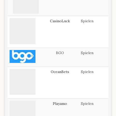
CasinoLuck
Spielen
BGO
Spielen
OceanBets
Spielen
Playamo
Spielen