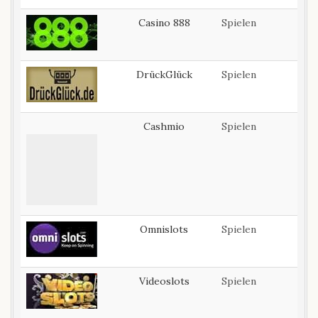
Casino 888
Spielen
DrückGlück
Spielen
Cashmio
Spielen
Omnislots
Spielen
Videoslots
Spielen