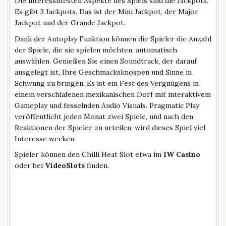
Die interessntesten Aspekte des Spiels sind die Jackpots.
Es gibt 3 Jackpots. Das ist der Mini Jackpot, der Major
Jackpot und der Grande Jackpot.
Dank der Autoplay Funktion können die Spieler die Anzahl
der Spiele, die sie spielen möchten, automatisch
auswählen. Genießen Sie einen Soundtrack, der darauf
ausgelegt ist, Ihre Geschmacksknospen und Sinne in
Schwung zu bringen. Es ist ein Fest des Vergnügens in
einem verschlafenen mexikanischen Dorf mit interaktivem
Gameplay und fesselnden Audio Visuals. Pragmatic Play
veröffentlicht jeden Monat zwei Spiele, und nach den
Reaktionen der Spieler zu urteilen, wird dieses Spiel viel
Interesse wecken.
Spieler können den Chilli Heat Slot etwa im
IW Casino
oder bei
VideoSlots
finden.