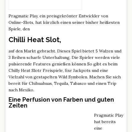
Pragmatic Play, ein preisgekrönter Entwickler von
Online-Slots, hat kürzlich einen seiner bisher heißesten
Spiele, den
Chilli Heat Slot,
auf den Markt gebracht. Dieses Spiel bietet 5 Walzen und
3 Reihen scharfe Unterhaltung. Die Spieler werden viele
pulsierende Features genießen können So gibt es beim
Chilly Heat Slotr Freispiele, fixe Jackpots und eine
Vielzahl von gestapelten Wild Symbolen. Machen Sie sich
bereit für Chihuahuas, Tequila, Tabasco und einen Trip
nach Mexiko.
Eine Perfusion von Farben und guten
Zeiten
Pragmatic Play
hat bereits
eine