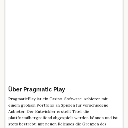
Über Pragmatic Play
PragmaticPlay ist ein Casino-Software-Anbieter mit
einem großen Portfolio an Spielen für verschiedene
Anbieter. Der Entwickler erstellt Titel, die
plattformübergreifend abgespielt werden können und ist
stets bestrebt, mit neuen Releases die Grenzen des