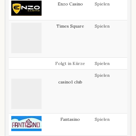
Enzo Casino
Spielen
Times Square
Spielen
Folgt in Kürze
Spielen
Spielen
casino1 club
Fantasino
Spielen