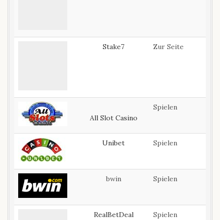
Stake7
Zur Seite
Spielen
All Slot Casino
Unibet
Spielen
bwin
Spielen
RealBetDeal
Spielen