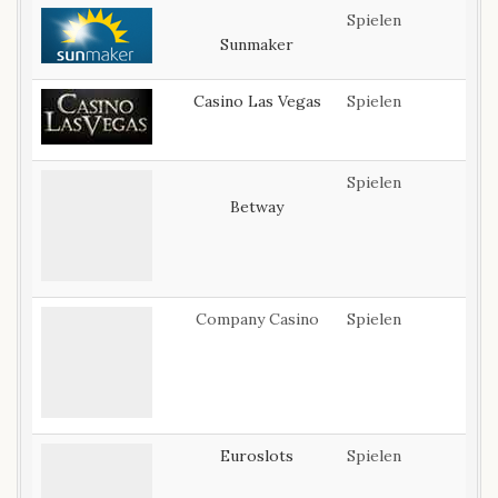
Spielen
Sunmaker
Casino Las Vegas
Spielen
Spielen
Betway
Company Casino
Spielen
Euroslots
Spielen