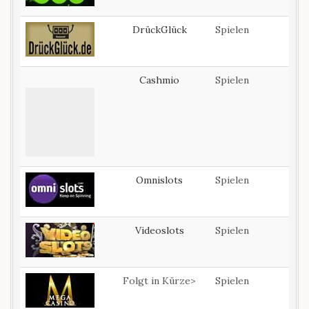
DrückGlück
Spielen
Cashmio
Spielen
Omnislots
Spielen
Videoslots
Spielen
Folgt in Kürze>
Spielen