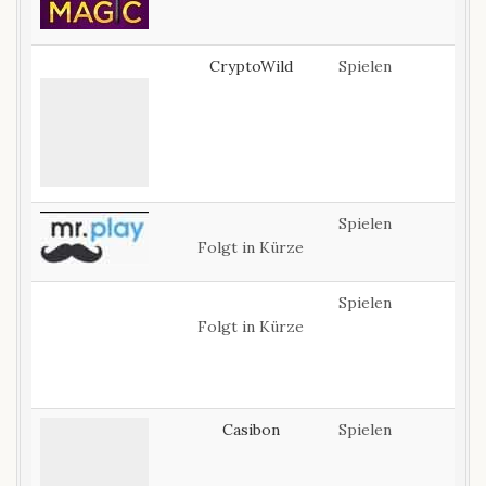
CryptoWild
Spielen
Spielen
Folgt in Kürze
Spielen
Folgt in Kürze
Casibon
Spielen