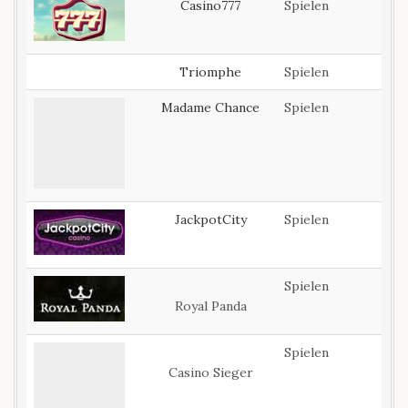
Casino777
Spielen
Triomphe
Spielen
Madame Chance
Spielen
JackpotCity
Spielen
Spielen
Royal Panda
Spielen
Casino Sieger