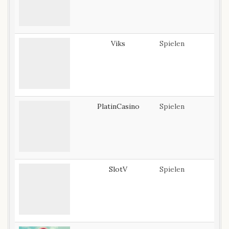
Viks
Spielen
PlatinCasino
Spielen
SlotV
Spielen