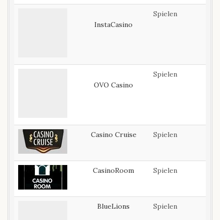
Spielen
InstaCasino
Spielen
OVO Casino
Casino Cruise
Spielen
CasinoRoom
Spielen
BlueLions
Spielen