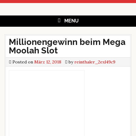
Skip
to
content
MENU
Millionengewinn beim Mega
Moolah Slot
Posted on
März 12, 2018
by
reinthaler_2exl49c9