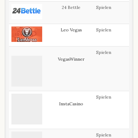
24 Bettle
Spielen
Leo Vegas
Spielen
Spielen
VegasWinner
Spielen
InstaCasino
Spielen