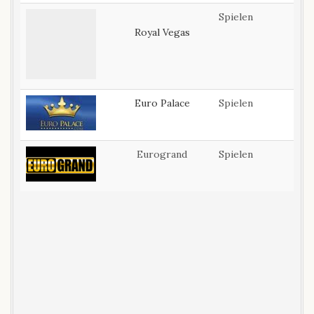
Spielen
Royal Vegas
Euro Palace
Spielen
Eurogrand
Spielen