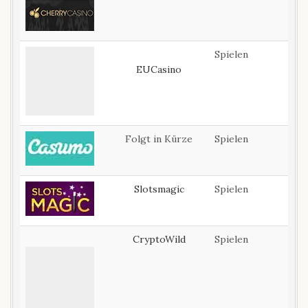
Spielen
EUCasino
Folgt in Kürze
Spielen
Slotsmagic
Spielen
CryptoWild
Spielen