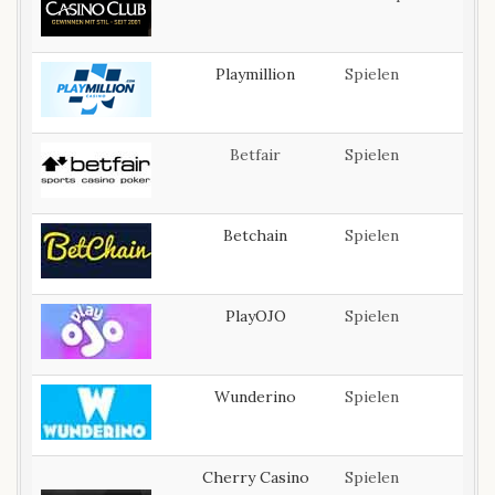
Playmillion
Spielen
Betfair
Spielen
Betchain
Spielen
PlayOJO
Spielen
Wunderino
Spielen
Cherry Casino
Spielen