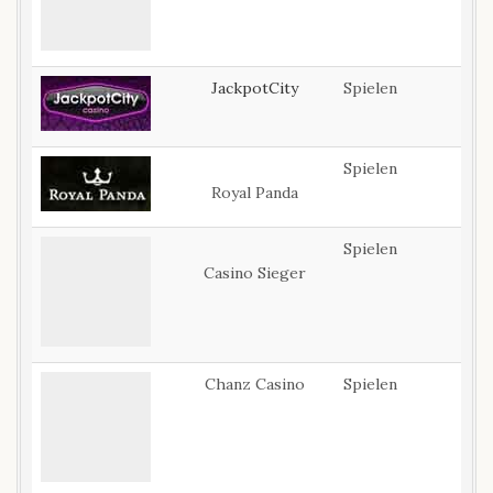
JackpotCity
Spielen
Spielen
Royal Panda
Spielen
Casino Sieger
Chanz Casino
Spielen