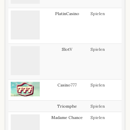
PlatinCasino
Spielen
SlotV
Spielen
Casino777
Spielen
Triomphe
Spielen
Madame Chance
Spielen