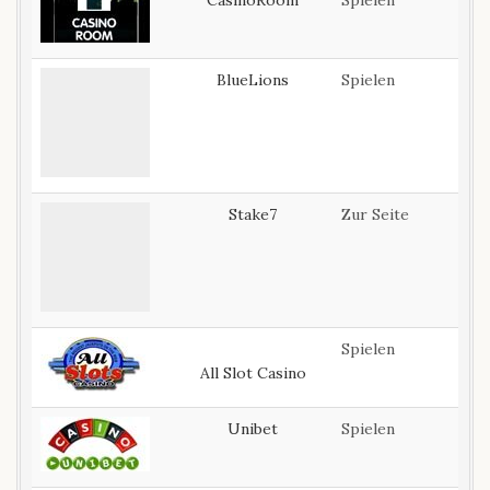
CasinoRoom
Spielen
BlueLions
Spielen
Stake7
Zur Seite
Spielen
All Slot Casino
Unibet
Spielen