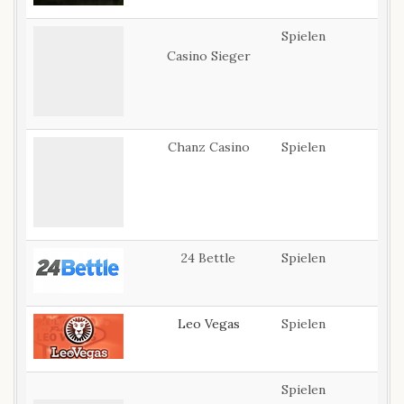
Spielen
Casino Sieger
Chanz Casino
Spielen
24 Bettle
Spielen
Leo Vegas
Spielen
Spielen