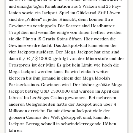
und einzigartigen Kombination aus 5 Walzen und 25 Pay-
Linien sowie ein Jackpot-Spiel im Glücksrad-Stil! Löwen
sind die „Wilden“ in jeder Hinsicht, denn können Ihre
Gewinne zu verdoppeln. Die Scatter sind Headhunter
Trophäen und wenn Sie einige von ihnen treffen, werden
sie die Tür zu 15 Gratis-Spins öffnen. Hier werden die
Gewinne verdreifacht. Das Jackpot-Rad kann einen der
vier Jackpots auslösen. Der Mega-Jackpot hat eine sind
dann £ / € / $ 10000, gefolgt von der Minorstufe und der
Trostpreis ist der Mini. Es gibt kein Limit, wie hoch die
Mega Jackpot werden kann. Es wird einfach weiter
klettern bis ihm jemand in einem der Mega Moolah
Partnerkasinos. Gewinnen wird. Der bisher größte Mega
Jackpot betrug USD 7.500.000 und wurdee im April des
Jahres! Im LeoVegas Casino gewonnen. Bei mehreren
anderen Gelegenheiten hatte der Jackpot auch über 4
Millionen erreicht. Da mit diesem Jackpot viele der
grossen Casinos der Welt gekoppelt sind, kann der
Jackpot-Betrag schnell in schwindelerregende Höhen
fahren.