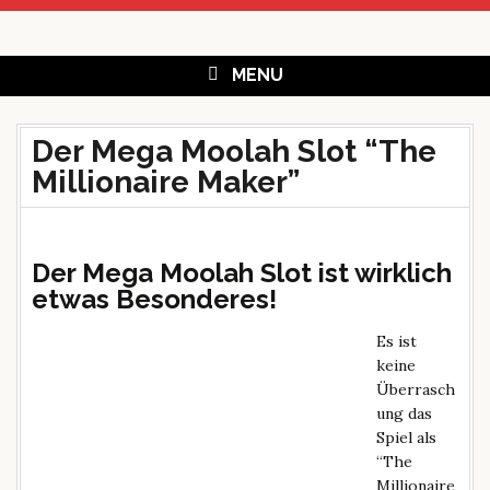
Skip
to
content
MENU
Der Mega Moolah Slot “The
Millionaire Maker”
Der Mega Moolah Slot ist wirklich
etwas Besonderes!
Es ist
keine
Überrasch
ung das
Spiel als
“The
Millionaire