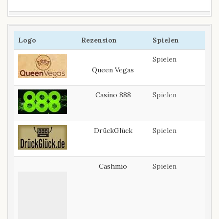
Logo
Rezension
Spielen
Spielen
Queen Vegas
Casino 888
Spielen
DrückGlück
Spielen
Cashmio
Spielen