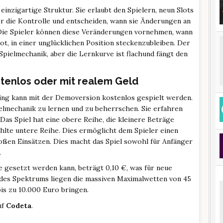
einzigartige Struktur. Sie erlaubt den Spielern, neun Slots
er die Kontrolle und entscheiden, wann sie Änderungen an
 Die Spieler können diese Veränderungen vornehmen, wann
ot, in einer unglücklichen Position steckenzubleiben. Der
 Spielmechanik, aber die Lernkurve ist flachund fängt den
ostenlos oder mit realem Geld
ing kann mit der Demoversion kostenlos gespielt werden.
pielmechanik zu lernen und zu beherrschen. Sie erfahren
 Das Spiel hat eine obere Reihe, die kleinere Beträge
zahlte untere Reihe. Dies ermöglicht dem Spieler einen
ßen Einsätzen. Dies macht das Spiel sowohl für Anfänger
.
e gesetzt werden kann, beträgt 0,10 €, was für neue
 des Spektrums liegen die massiven Maximalwetten von 45
is zu 10.000 Euro bringen.
uf
Codeta
.