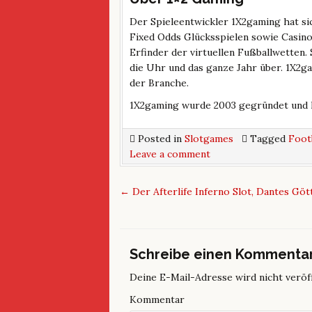
Der Spieleentwickler 1X2gaming hat sic
Fixed Odds Glücksspielen sowie Casino
Erfinder der virtuellen Fußballwetten.
die Uhr und das ganze Jahr über. 1X2ga
der Branche.
1X2gaming wurde 2003 gegründet und h
Posted in
Slotgames
Tagged
Footb
Leave a comment
←
Der Afterlife Inferno Slot, Dantes Gö
P
o
s
t
Schreibe einen Kommenta
n
Deine E-Mail-Adresse wird nicht veröff
a
v
Kommentar