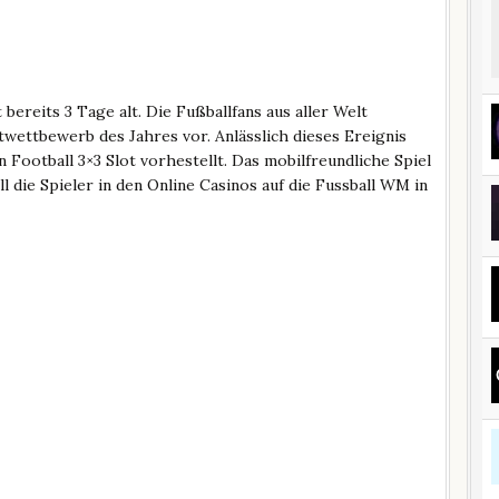
t bereits 3 Tage alt. Die Fußballfans aus aller Welt
twettbewerb des Jahres vor. Anlässlich dieses Ereignis
 Football 3×3 Slot vorhestellt. Das mobilfreundliche Spiel
ll die Spieler in den Online Casinos auf die Fussball WM in