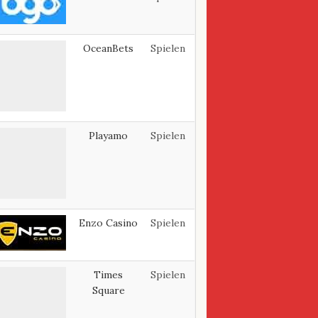
OceanBets
Spielen
Playamo
Spielen
Enzo Casino
Spielen
Times
Spielen
Square