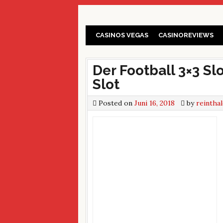
Skip
to
content
CASINOS VEGAS
CASINOREVIEWS
Der Football 3×3 Sl
Slot
Posted on
Juni 16, 2018
by
reintha