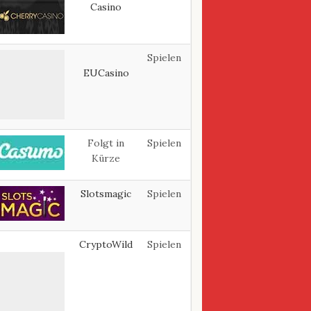
Casino
Spielen
EUCasino
Folgt in
Spielen
Kürze
Slotsmagic
Spielen
CryptoWild
Spielen