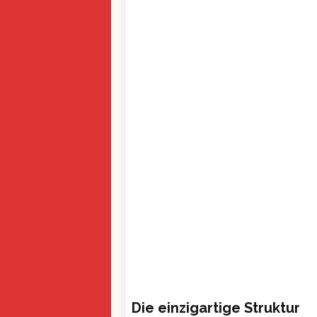
Die einzigartige Struktur