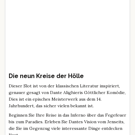
Die neun Kreise der Hölle
Dieser Slot ist von der klassischen Literatur inspiriert,
genauer gesagt von Dante Alighieris Göttlicher Komödie,
Dies ist ein episches Meisterwerk aus dem 14.
Jahrhundert, das sicher vielen bekannt ist.
Beginnen Sie Ihre Reise in das Inferno über das Fegefeuer
bis zum Paradies. Erleben Sie Dantes Vision vom Jenseits,
die Sie im Gegenzug viele interessante Dinge entdecken