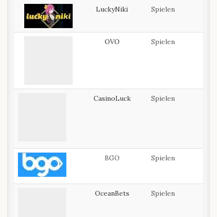
LuckyNiki
Spielen
OVO
Spielen
CasinoLuck
Spielen
BGO
Spielen
OceanBets
Spielen