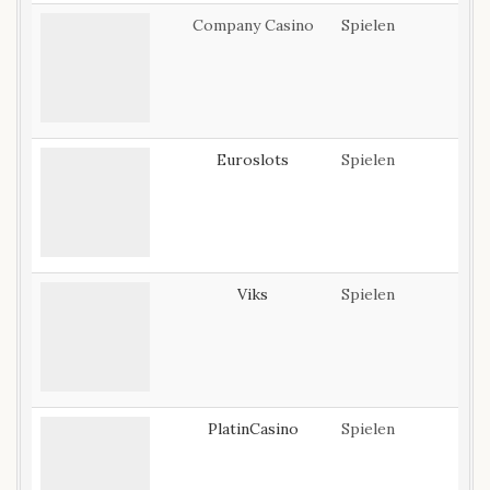
Company Casino
Spielen
Euroslots
Spielen
Viks
Spielen
PlatinCasino
Spielen