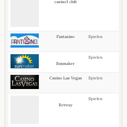
casino1 club
Fantasino
Spielen
Spielen
Sunmaker
Casino Las Vegas
Spielen
Spielen
Betway