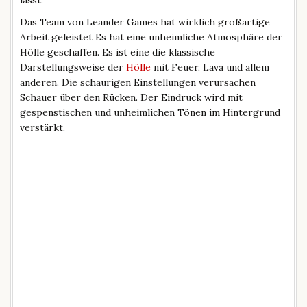
lässt.
Das Team von Leander Games hat wirklich großartige
Arbeit geleistet Es hat eine unheimliche Atmosphäre der
Hölle geschaffen. Es ist eine die klassische
Darstellungsweise der
Hölle
mit Feuer, Lava und allem
anderen. Die schaurigen Einstellungen verursachen
Schauer über den Rücken. Der Eindruck wird mit
gespenstischen und unheimlichen Tönen im Hintergrund
verstärkt.