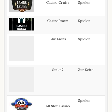
Casino Cruise
Spielen
CasinoRoom
Spielen
BlueLions
Spielen
Stake7
Zur Seite
Spielen
All Slot Casino