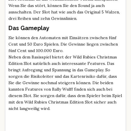
Wenn Sie das stört, können Sie den Sound ja auch
ausschalten. Der Slot hat wie auch das Original 5 Walzen,
drei Reihen und zehn Gewinnlinien.
Das Gameplay
Sie können den Automaten mit Einsätzen zwischen fünf
Cent und 50 Euro Spielen. Die Gewinne liegen zwischen
fünf Cent und 100.000 Euro.
Neben dem Basisspiel bietet der Wild Rubies Christmas
Edition Slot natürlich auch interessante Features. Das
bringt Aufregung und Spannung in das Gameplay. So
sorgen die Risikoleiter und das Kartenrisiko dafür, dass
Sie die Gewinne nochmal steigern können. Die beiden
kannten Features von Bally Wulff finden sich auch bei
diesem Slot. Sie sorgen dafür, dass dem Spieler beim Spiel
mit den Wild Rubies Christmas Edition Slot sicher auch
nicht langweilig wird.