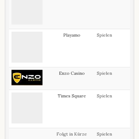
Playamo
Spielen
Enzo Casino
Spielen
Times Square
Spielen
Folgt in Kürze
Spielen