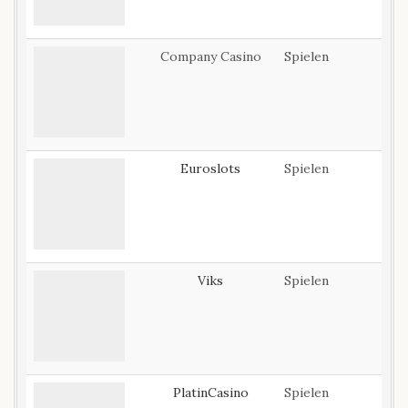
Company Casino
Spielen
Euroslots
Spielen
Viks
Spielen
PlatinCasino
Spielen