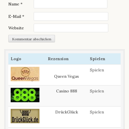
Name
*
E-Mail
*
Website
Logo
Rezension
Spielen
Spielen
Queen Vegas
Casino 888
Spielen
DrückGlück
Spielen