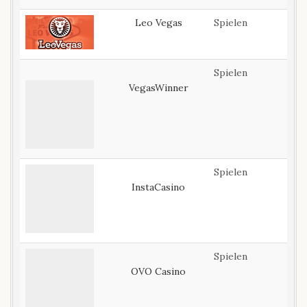
Leo Vegas
Spielen
Spielen
VegasWinner
Spielen
InstaCasino
Spielen
OVO Casino