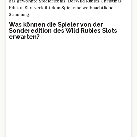
das gewohnte Spielerlebnis. DerWild Rubies Christmas
Edition Slot verleiht dem Spiel eine weihnachtliche
Stimmung.
Was können die Spieler von der
Sonderedition des Wild Rubies Slots
erwarten?