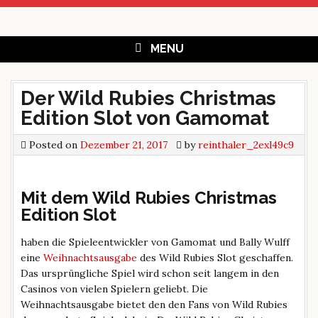
Skip
to
content
MENU
Der Wild Rubies Christmas
Edition Slot von Gamomat
Posted on
Dezember 21, 2017
by
reinthaler_2exl49c9
Mit dem Wild Rubies Christmas
Edition Slot
haben die Spieleentwickler von Gamomat und Bally Wulff
eine
Weihnachtsausgabe
des Wild Rubies Slot geschaffen.
Das ursprüngliche Spiel wird schon seit langem in den
Casinos von vielen Spielern geliebt. Die
Weihnachtsausgabe bietet den den Fans von Wild Rubies