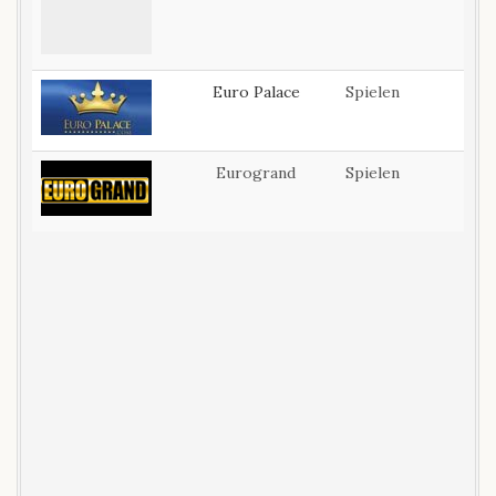
Euro Palace
Spielen
Eurogrand
Spielen