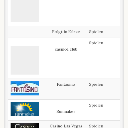
Folgt in Kürze
Spielen
Spielen
casino1 club
Fantasino
Spielen
Spielen
Sunmaker
Casino Las Vegas
Spielen