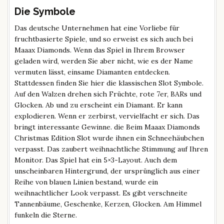
Die Symbole
Das deutsche Unternehmen hat eine Vorliebe für
fruchtbasierte Spiele, und so erweist es sich auch bei
Maaax Diamonds. Wenn das Spiel in Ihrem Browser
geladen wird, werden Sie aber nicht, wie es der Name
vermuten lässt, einsame Diamanten entdecken.
Stattdessen finden Sie hier die klassischen Slot Symbole.
Auf den Walzen drehen sich Früchte, rote 7er, BARs und
Glocken. Ab und zu erscheint ein Diamant. Er kann
explodieren. Wenn er zerbirst, vervielfacht er sich. Das
bringt interessante Gewinne. die Beim Maaax Diamonds
Christmas Edition Slot wurde ihnen ein Schneehäubchen
verpasst. Das zaubert weihnachtliche Stimmung auf Ihren
Monitor. Das Spiel hat ein 5×3-Layout. Auch dem
unscheinbaren Hintergrund, der ursprünglich aus einer
Reihe von blauen Linien bestand, wurde ein
weihnachtlicher Look verpasst. Es gibt verschneite
Tannenbäume, Geschenke, Kerzen, Glocken. Am Himmel
funkeln die Sterne.