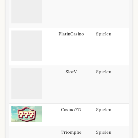
PlatinCasino
Spielen
SlotV
Spielen
Casino777
Spielen
Triomphe
Spielen