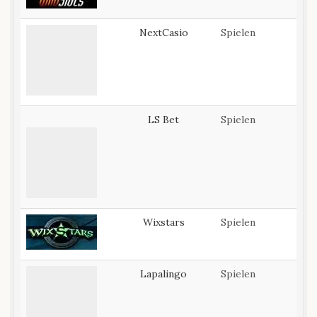
NextCasio
Spielen
LS Bet
Spielen
Wixstars
Spielen
Lapalingo
Spielen