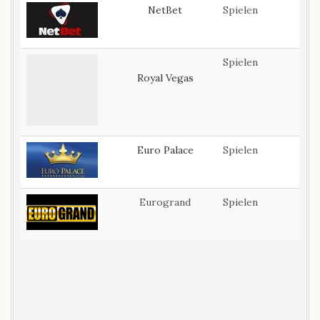
NetBet
Spielen
Spielen
Royal Vegas
Euro Palace
Spielen
Eurogrand
Spielen