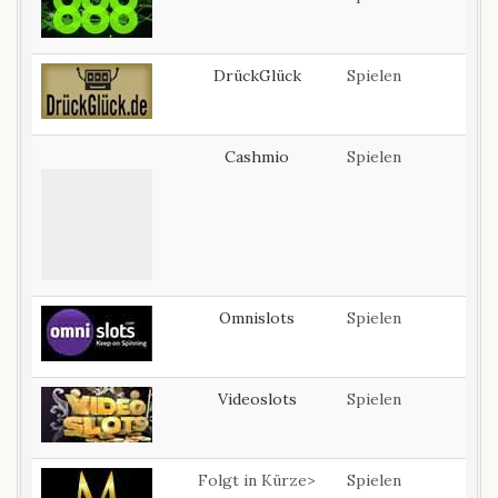
DrückGlück
Spielen
Cashmio
Spielen
Omnislots
Spielen
Videoslots
Spielen
Folgt in Kürze>
Spielen