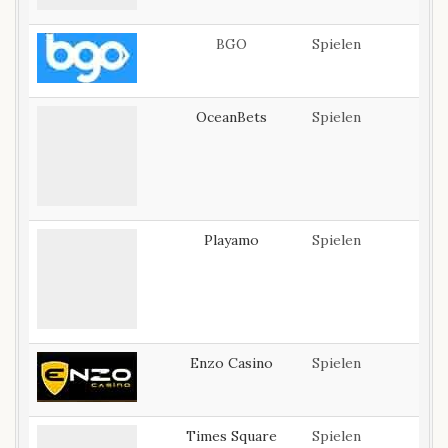
BGO
Spielen
OceanBets
Spielen
Playamo
Spielen
Enzo Casino
Spielen
Times Square
Spielen