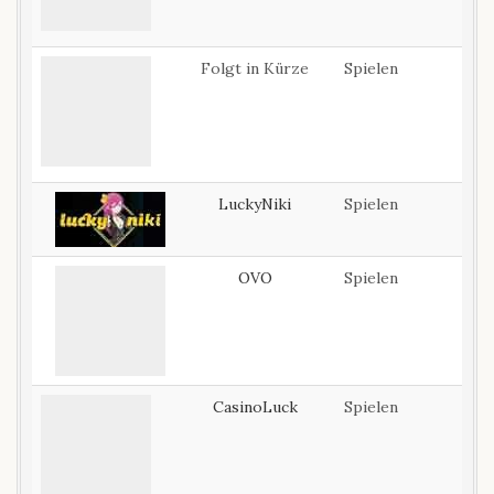
Folgt in Kürze
Spielen
LuckyNiki
Spielen
OVO
Spielen
CasinoLuck
Spielen