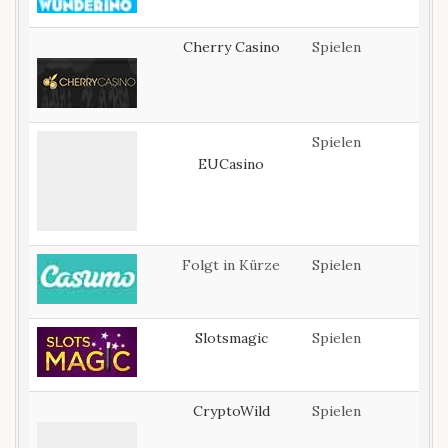
Cherry Casino
Spielen
Spielen
EUCasino
Folgt in Kürze
Spielen
Slotsmagic
Spielen
CryptoWild
Spielen