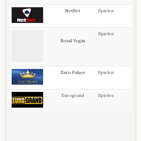
NetBet
Spielen
Spielen
Royal Vegas
Euro Palace
Spielen
Eurogrand
Spielen