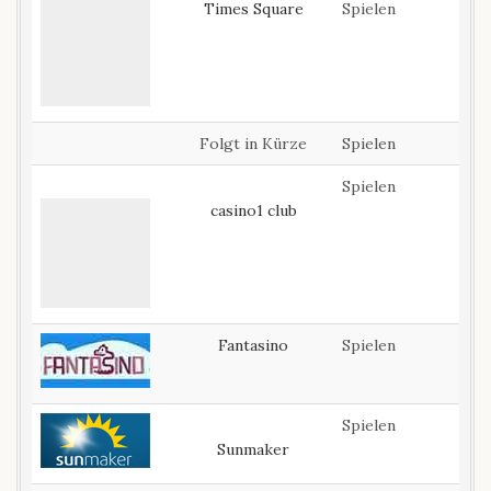
Times Square
Spielen
Folgt in Kürze
Spielen
Spielen
casino1 club
Fantasino
Spielen
Spielen
Sunmaker