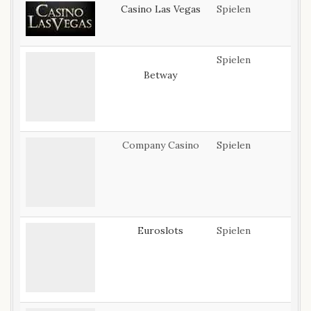
Casino Las Vegas
Spielen
Spielen
Betway
Company Casino
Spielen
Euroslots
Spielen