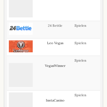
24 Bettle
Spielen
Leo Vegas
Spielen
Spielen
VegasWinner
Spielen
InstaCasino