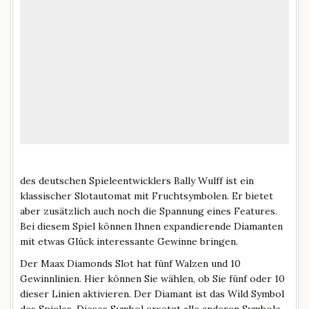
des deutschen Spieleentwicklers Bally Wulff ist ein
klassischer Slotautomat mit Fruchtsymbolen. Er bietet
aber zusätzlich auch noch die Spannung eines Features.
Bei diesem Spiel können Ihnen expandierende Diamanten
mit etwas Glück interessante Gewinne bringen.
Der Maax Diamonds Slot hat fünf Walzen und 10
Gewinnlinien. Hier können Sie wählen, ob Sie fünf oder 10
dieser Linien aktivieren. Der Diamant ist das Wild Symbol
des Spieles. Dieses Symbol ersetzt alle anderen Symbole