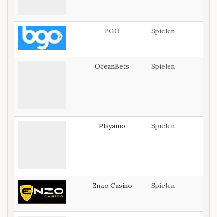
BGO
Spielen
OceanBets
Spielen
Playamo
Spielen
Enzo Casino
Spielen