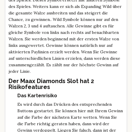
des Spieles. Weiters kann er sich als Expanding Wild über
die gesamte Walze ausbreiten und das steigert die
Chance, zu gewinnen.. Wild Symbole können nur auf den
Walzen 2, 3 und 4 auftauchen. Alle Gewinne gibt es für
gleiche Symbole von links nach rechts auf benachbarten
Walzen. Sie werden beginnend mit der ersten Walze von
links ausgewertet. Gewinne können natürlich nur auf
aktivierten Paylinien erzielt werden. Wenn Sie Gewinne
auf unterschiedlichen Linien erzielen, dann werden diese
zusammengezählt. Es zählt nur der höchste Gewinn auf
jeder Linie.
Der Maax Diamonds Slot hat 2
Risikofeatures
Das Kartenrisiko
Es wird durch das Drücken des entsprechenden
Buttons gestartet. Sie können hier mit Ihrem Gewinn
auf die Farbe der nächsten Karte wetten. Wenn Sie
die Farbe richtig geraten haben, dann wird der
Gewinn verdoppelt. Liegen Sie falsch, dann ist der