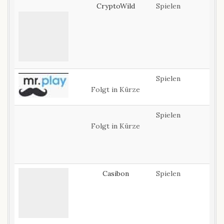
CryptoWild
Spielen
Spielen
Folgt in Kürze
Spielen
Folgt in Kürze
Casibon
Spielen