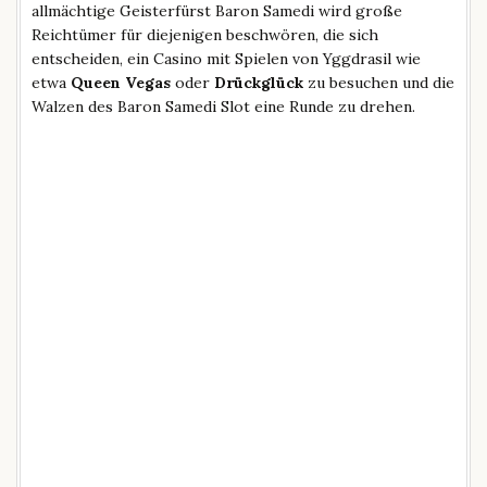
allmächtige Geisterfürst Baron Samedi wird große
Reichtümer für diejenigen beschwören, die sich
entscheiden, ein Casino mit Spielen von Yggdrasil wie
etwa
Queen Vegas
oder
Drückglück
zu besuchen und die
Walzen des Baron Samedi Slot eine Runde zu drehen.