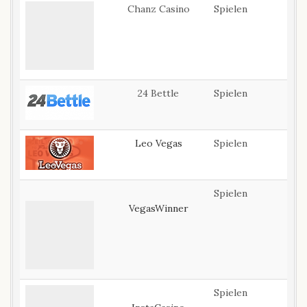
Chanz Casino
Spielen
24 Bettle
Spielen
Leo Vegas
Spielen
Spielen
VegasWinner
Spielen