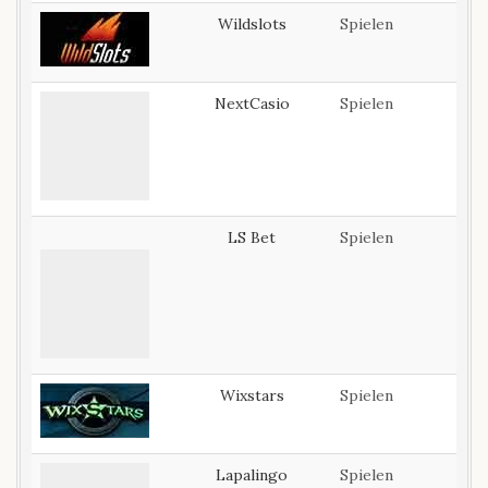
Wildslots
Spielen
NextCasio
Spielen
LS Bet
Spielen
Wixstars
Spielen
Lapalingo
Spielen