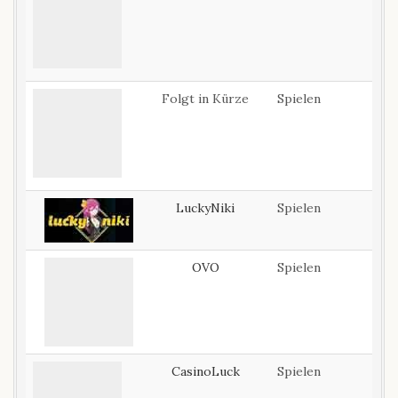
Folgt in Kürze
Spielen
LuckyNiki
Spielen
OVO
Spielen
CasinoLuck
Spielen