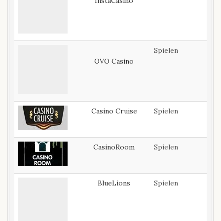
InstaCasino
Spielen
OVO Casino
Casino Cruise
Spielen
CasinoRoom
Spielen
BlueLions
Spielen