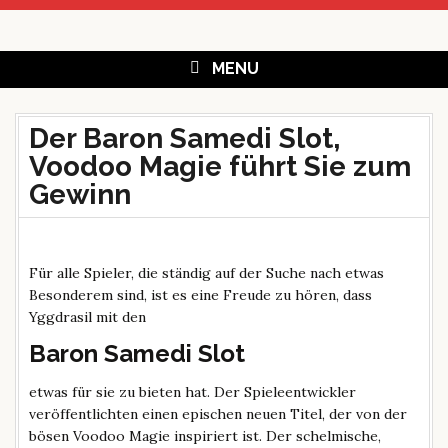
Skip
to
content
MENU
Der Baron Samedi Slot,
Voodoo Magie führt Sie zum
Gewinn
Für alle Spieler, die ständig auf der Suche nach etwas
Besonderem sind, ist es eine Freude zu hören, dass
Yggdrasil mit den
Baron Samedi Slot
etwas für sie zu bieten hat. Der Spieleentwickler
veröffentlichten einen epischen neuen Titel, der von der
bösen Voodoo Magie inspiriert ist. Der schelmische,