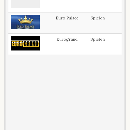
Euro Palace
Spielen
Eurogrand
Spielen