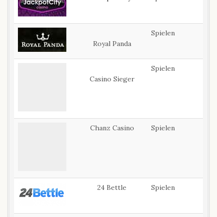
Spielen
Royal Panda
Spielen
Casino Sieger
Chanz Casino
Spielen
24 Bettle
Spielen