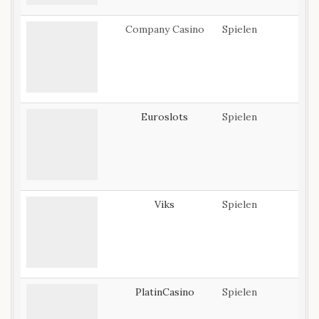
Company Casino
Spielen
Euroslots
Spielen
Viks
Spielen
PlatinCasino
Spielen