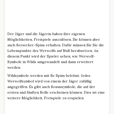
Der Jäger und die Jägerin haben ihre eigenen
Möglichkeiten, Freispiele auszulösen. Sie können aber
auch Berserker-Spins erhalten. Dafür müssen Sie Sie die
Lebenspunkte des Werwolfs auf Null herabsetzen. An
diesem Punkt wird der Spieler sehen, wie Werwolf-
Symbole in Wilds umgewandelt und dann erweitert
werden.
Wildsymbole werden mit Re Spins belohnt. Jedes
Werwolfsymbol wird von einem der Jäger zufällig
angegriffen. Es gibt auch Bonussymbole, die auf der
ersten und fünften Rolle erscheinen können. Dies ist eine
weitere Möglichkeit, Freispiele zu erspielen.