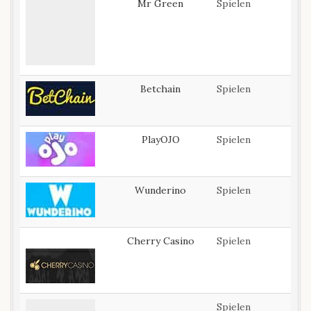
Mr Green
Spielen
Betchain
Spielen
PlayOJO
Spielen
Wunderino
Spielen
Cherry Casino
Spielen
Spielen