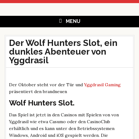
Skip
to
content
MENU
Der Wolf Hunters Slot, ein
dunkles Abenteuer von
Yggdrasil
Der Oktober steht vor der Tür und
Yggdrasil Gaming
präsentiert den brandneuen
Wolf Hunters Slot.
Das Spiel ist jetzt in den Casinos mit Spielen von von
Yggdrasil wie etwa Casumo oder den CasinoClub
erhältlich und es kann unter den Betriebssystemen
Windows, Android und iOS gespielt werden. Die