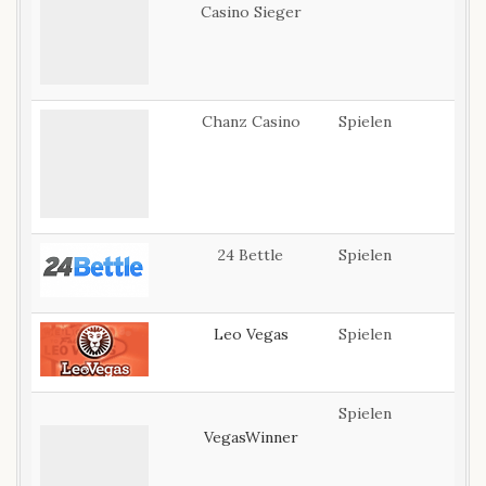
Casino Sieger
Chanz Casino
Spielen
24 Bettle
Spielen
Leo Vegas
Spielen
Spielen
VegasWinner