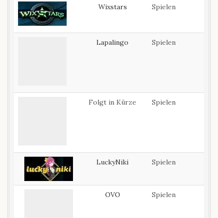
Wixstars
Spielen
Lapalingo
Spielen
Folgt in Kürze
Spielen
LuckyNiki
Spielen
OVO
Spielen