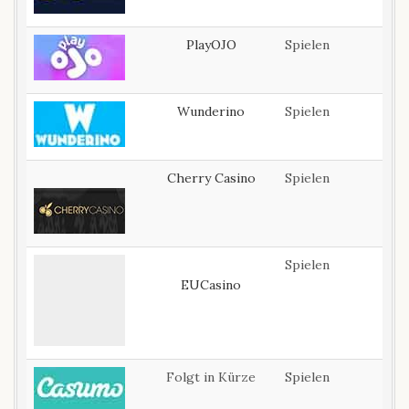
PlayOJO
Spielen
Wunderino
Spielen
Cherry Casino
Spielen
Spielen
EUCasino
Folgt in Kürze
Spielen