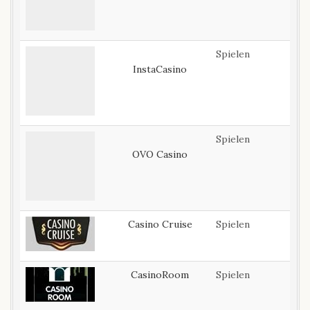
Spielen
InstaCasino
Spielen
OVO Casino
Casino Cruise
Spielen
CasinoRoom
Spielen