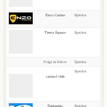
Enzo Casino
Spielen
Times Square
Spielen
Folgt in Kürze
Spielen
Spielen
casino1 club
Fantasino
Spielen