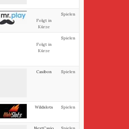
Spielen
Folgt in
Kürze
Spielen
Folgt in
Kürze
Casibon
Spielen
Wildslots
Spielen
NextCasio
Spielen