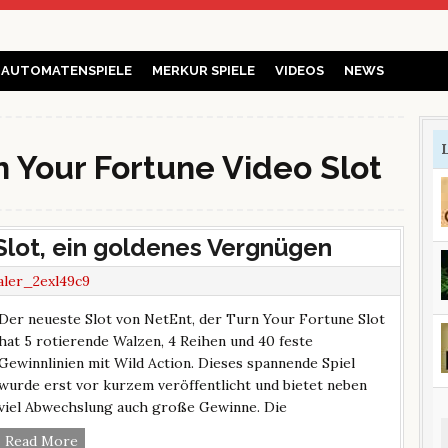
AUTOMATENSPIELE
MERKUR SPIELE
VIDEOS
NEWS
n Your Fortune Video Slot
Slot, ein goldenes Vergnügen
aler_2exl49c9
Der neueste Slot von NetEnt, der Turn Your Fortune Slot
hat 5 rotierende Walzen, 4 Reihen und 40 feste
Gewinnlinien mit Wild Action. Dieses spannende Spiel
wurde erst vor kurzem veröffentlicht und bietet neben
viel Abwechslung auch große Gewinne. Die
Read More
D