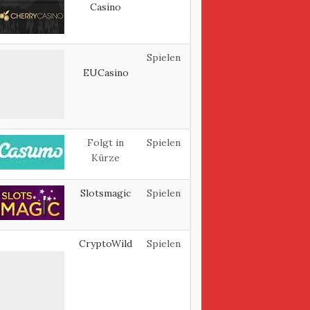
Casino
Spielen
EUCasino
Folgt in
Spielen
Kürze
Slotsmagic
Spielen
CryptoWild
Spielen