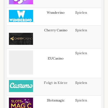
Wunderino
Spielen
Cherry Casino
Spielen
Spielen
EUCasino
Folgt in Kürze
Spielen
Slotsmagic
Spielen