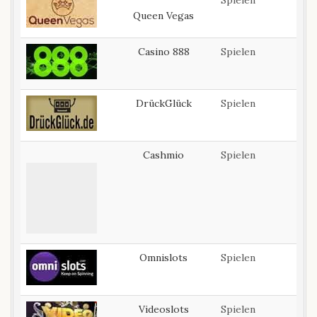
Spielen
Queen Vegas
Casino 888
Spielen
DrückGlück
Spielen
Cashmio
Spielen
Omnislots
Spielen
Videoslots
Spielen