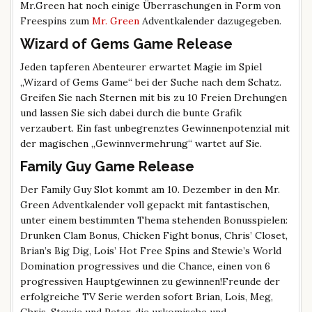
Mr.Green hat noch einige Überraschungen in Form von
Freespins zum
Mr. Green
Adventkalender dazugegeben.
Wizard of Gems Game Release
Jeden tapferen Abenteurer erwartet Magie im Spiel
„Wizard of Gems Game“ bei der Suche nach dem Schatz.
Greifen Sie nach Sternen mit bis zu 10 Freien Drehungen
und lassen Sie sich dabei durch die bunte Grafik
verzaubert. Ein fast unbegrenztes Gewinnenpotenzial mit
der magischen „Gewinnvermehrung“ wartet auf Sie.
Family Guy Game Release
Der Family Guy Slot kommt am 10. Dezember in den Mr.
Green Adventkalender voll gepackt mit fantastischen,
unter einem bestimmten Thema stehenden Bonusspielen:
Drunken Clam Bonus, Chicken Fight bonus, Chris’ Closet,
Brian’s Big Dig, Lois’ Hot Free Spins and Stewie’s World
Domination progressives und die Chance, einen von 6
progressiven Hauptgewinnen zu gewinnen!Freunde der
erfolgreiche TV Serie werden sofort Brian, Lois, Meg,
Chris, Stewie und Peter, die urkomische und