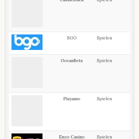
BGO
Spielen
OceanBets
Spielen
Playamo
Spielen
Enzo Casino
Spielen