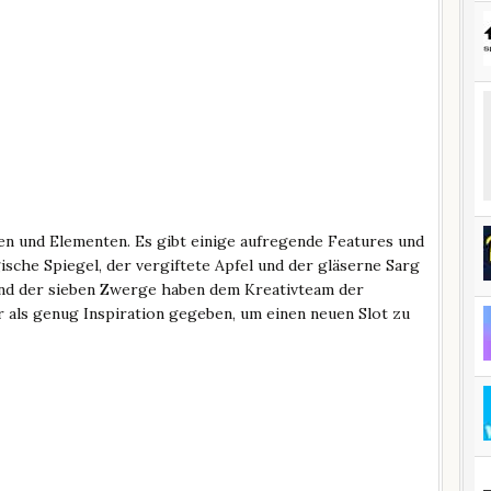
ren und Elementen. Es gibt einige aufregende Features und
che Spiegel, der vergiftete Apfel und der gläserne Sarg
und der sieben Zwerge haben dem Kreativteam der
als genug Inspiration gegeben, um einen neuen Slot zu