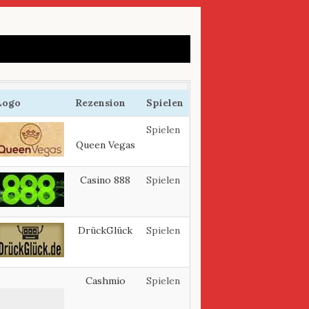
Logo
Rezension
Spielen
Spielen
Queen Vegas
Casino 888
Spielen
DrückGlück
Spielen
Cashmio
Spielen