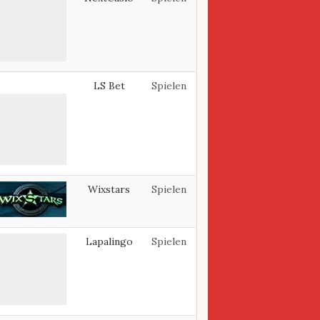
LS Bet
Spielen
Wixstars
Spielen
Lapalingo
Spielen