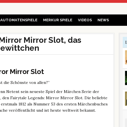
AUTOMATENSPIELE
MERKUR SPIELE
VIDEOS
NEWS
irror Mirror Slot, das
ewittchen
or Mirror Slot
st die Schönste von allen?”
enn Netent sein neueste Spiel der Märchen Serie der
t:, den Fairytale Legends: Mirror Mirror Slot. Die beliebte
 erstmals 1812 als Nummer 53 des ersten Märchenbuches
he veröffentlicht und ist heute weltweit bekannt.