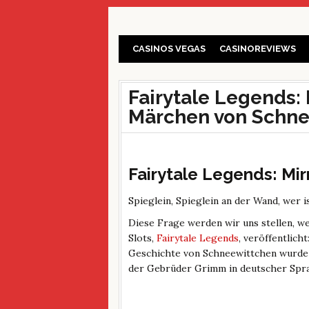
Skip
to
content
CASINOS VEGAS
CASINOREVIEWS
Fairytale Legends: M
Märchen von Schne
Fairytale Legends: Mirr
Spieglein, Spieglein an der Wand, wer i
Diese Frage werden wir uns stellen, w
Slots,
Fairytale Legends
, veröffentlich
Geschichte von Schneewittchen wurde
der Gebrüder Grimm in deutscher Sprac