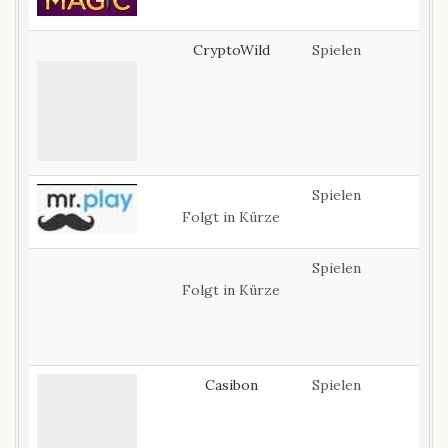
CryptoWild
Spielen
Spielen
Folgt in Kürze
Spielen
Folgt in Kürze
Casibon
Spielen