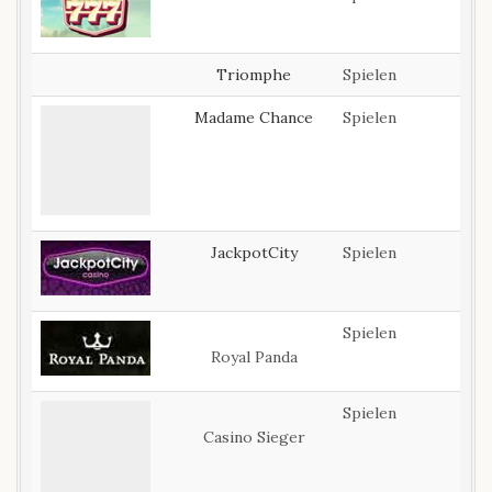
Triomphe
Spielen
Madame Chance
Spielen
JackpotCity
Spielen
Spielen
Royal Panda
Spielen
Casino Sieger