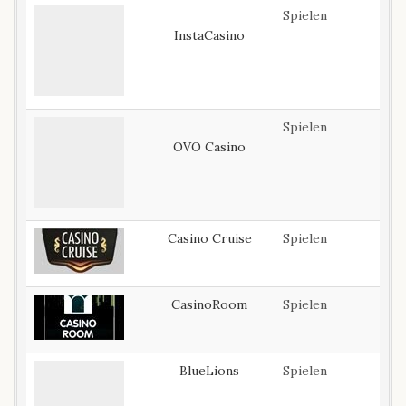
Spielen
InstaCasino
Spielen
OVO Casino
Casino Cruise
Spielen
CasinoRoom
Spielen
BlueLions
Spielen