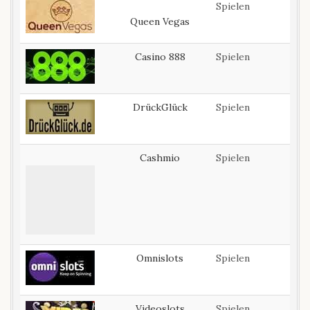
Spielen
Queen Vegas
Casino 888
Spielen
DrückGlück
Spielen
Cashmio
Spielen
Omnislots
Spielen
Videoslots
Spielen