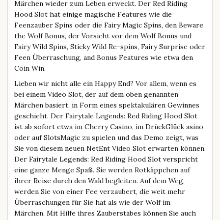
Märchen wieder zum Leben erweckt. Der Red Riding
Hood Slot hat einige magische Features wie die
Feenzauber Spins oder die Fairy Magic Spins, den Beware
the Wolf Bonus, der Vorsicht vor dem Wolf Bonus und
Fairy Wild Spins, Sticky Wild Re-spins, Fairy Surprise oder
Feen Überraschung, and Bonus Features wie etwa den
Coin Win.
Lieben wir nicht alle ein Happy End? Vor allem, wenn es
bei einem Video Slot, der auf dem oben genannten
Märchen basiert, in Form eines spektakulären Gewinnes
geschieht. Der Fairytale Legends: Red Riding Hood Slot
ist ab sofort etwa im Cherry Casino, im DrückGlück asino
oder auf SlotsMagic zu spielen und das Demo zeigt, was
Sie von diesem neuen NetEnt Video Slot erwarten können.
Der Fairytale Legends: Red Riding Hood Slot verspricht
eine ganze Menge Spaß. Sie werden Rotkäppchen auf
ihrer Reise durch den Wald begleiten. Auf dem Weg,
werden Sie von einer Fee verzaubert, die weit mehr
Überraschungen für Sie hat als wie der Wolf im
Märchen. Mit Hilfe ihres Zauberstabes können Sie auch