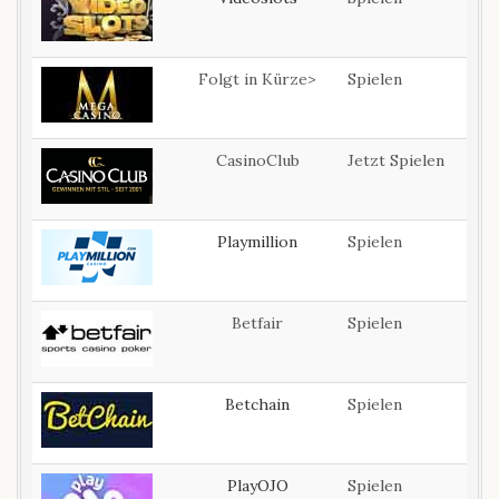
Folgt in Kürze>
Spielen
CasinoClub
Jetzt Spielen
Playmillion
Spielen
Betfair
Spielen
Betchain
Spielen
PlayOJO
Spielen