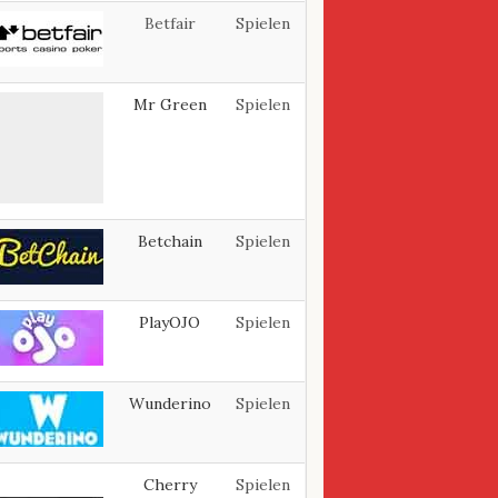
Betfair
Spielen
Mr Green
Spielen
Betchain
Spielen
PlayOJO
Spielen
Wunderino
Spielen
Cherry
Spielen