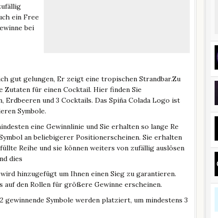
ufällig
uch ein Free
ewinne bei
lich gut gelungen, Er zeigt eine tropischen Strandbar.Zu
 Zutaten für einen Cocktail. Hier finden Sie
, Erdbeeren und 3 Cocktails. Das Spiña Colada Logo ist
deren Symbole.
indesten eine Gewinnlinie und Sie erhalten so lange Re
Symbol an beliebigerer Positionerscheinen. Sie erhalten
füllte Reihe und sie können weiters von zufällig auslösen
nd dies
 wird hinzugefügt um Ihnen einen Sieg zu garantieren.
 auf den Rollen für größere Gewinne erscheinen.
 2 gewinnende Symbole werden platziert, um mindestens 3