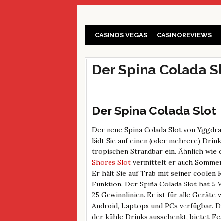
Skip
to
content
CASINOS VEGAS
CASINOREVIEWS
Der Spina Colada S
Der Spina Colada Slot
Der neue Spina Colada Slot von Yggdra
lädt Sie auf einen (oder mehrere) Drink
tropischen Strandbar ein. Ähnlich wie
Shores Slot
vermittelt er auch Sommerf
Er hält Sie auf Trab mit seiner coolen 
Funktion. Der Spiña Colada Slot hat 5
25 Gewinnlinien. Er ist für alle Geräte 
Android, Laptops und PCs verfügbar. Di
der kühle Drinks ausschenkt, bietet Fe