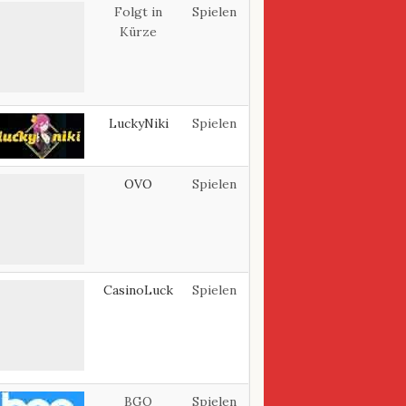
Folgt in
Spielen
Kürze
LuckyNiki
Spielen
OVO
Spielen
CasinoLuck
Spielen
BGO
Spielen