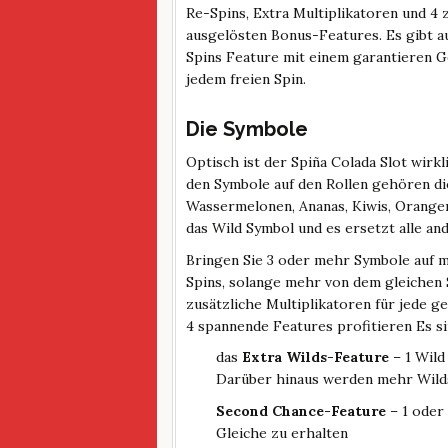
Re-Spins, Extra Multiplikatoren und 4 z
ausgelösten Bonus-Features. Es gibt a
Spins Feature mit einem garantieren G
jedem freien Spin.
Die Symbole
Optisch ist der Spiña Colada Slot wirk
den Symbole auf den Rollen gehören die
Wassermelonen, Ananas, Kiwis, Orangen
das Wild Symbol und es ersetzt alle an
Bringen Sie 3 oder mehr Symbole auf m
Spins, solange mehr von dem gleichen 
zusätzliche Multiplikatoren für jede ge
4 spannende Features profitieren Es si
das
Extra Wilds-Feature
– 1 Wild
Darüber hinaus werden mehr Wilds
Second Chance-Feature
– 1 oder
Gleiche zu erhalten