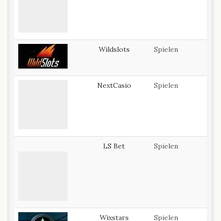
Wildslots
Spielen
NextCasio
Spielen
LS Bet
Spielen
Wixstars
Spielen