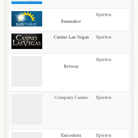
Spielen
Sunmaker
Casino Las Vegas
Spielen
Spielen
Betway
Company Casino
Spielen
Euroslots
Spielen