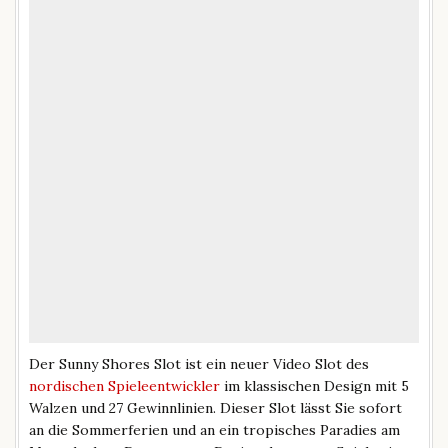
Der Sunny Shores Slot ist ein neuer Video Slot des
nordischen Spieleentwickler
im klassischen Design mit 5
Walzen und 27 Gewinnlinien. Dieser Slot lässt Sie sofort
an die Sommerferien und an ein tropisches Paradies am