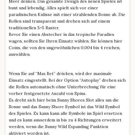
Meer denken. Das gesamte Design des neuen Spieles ist
bunt und lebendig. Alles spielt sich vor einer
paradisischen Kulisse mit einer strahlenden Sonne ab. Die
Rollen sind transparent und drehen sich auf einem
traditionellen 5×5 Raster.
Bevor Sie einen Abstecher in das tropische Paradies
wagen, sollten Sie Ihren Einsatz wählen. Sie können hier
Coins, die von den ungewöhnlichen 0,004 bis 4 reichen,
auswählen.
Wenn Sie auf “Max Bet” drücken, wird der maximale
Einsatz eingestellt. Bei der Option “Autoplay” drehen sich
die Rollen automatisch ohne Unterbrechung für eine
vorher festgesetzte Anzahl von Spins.
Es dreht sich hier beim Sunny Shores Slot alles um die
Sonne und das Sunny Shore Symbol ist das Wild Symbol
des Spieles. Es kann kann alle Symbole im Spiel ersetzen
und es kann ausserdem in bis zu 4 Richtungen erweitert
werden, wenn die Sunny Wild Expanding Funktion
aktiviert worden ist.