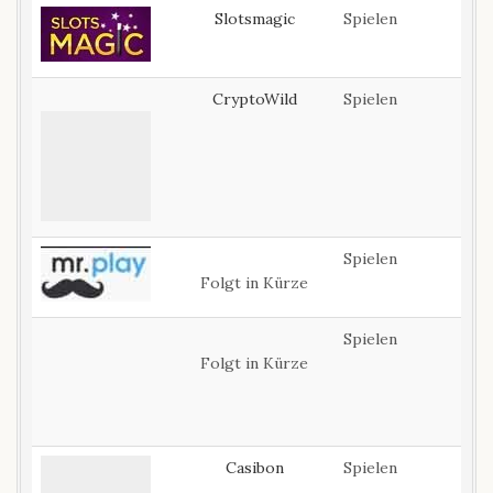
Slotsmagic
Spielen
CryptoWild
Spielen
Spielen
Folgt in Kürze
Spielen
Folgt in Kürze
Casibon
Spielen