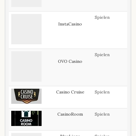
Spielen
InstaCasino
Spielen
OVO Casino
Casino Cruise
Spielen
CasinoRoom
Spielen