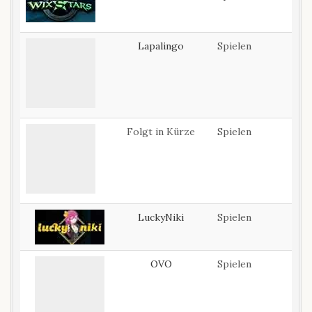
Lapalingo
Spielen
Folgt in Kürze
Spielen
LuckyNiki
Spielen
OVO
Spielen