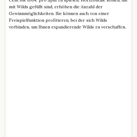
mit Wilds gefüllt sind, erhöhen die Anzahl der
Gewinnmöglichkeiten. Sie können auch von einer
Freispielfunktion profitieren, bei der sich Wilds
verbinden, um Ihnen expandierende Wilds zu verschaffen.