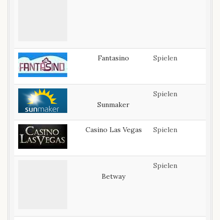
Fantasino
Spielen
Spielen
Sunmaker
Casino Las Vegas
Spielen
Spielen
Betway