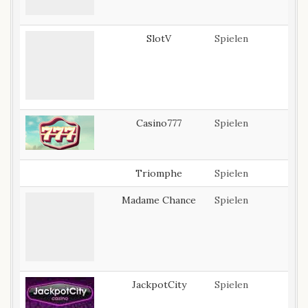
SlotV
Spielen
Casino777
Spielen
Triomphe
Spielen
Madame Chance
Spielen
JackpotCity
Spielen