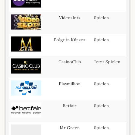
Videoslots
Spielen
Folgt in Kürze>
Spielen
CasinoClub
Jetzt Spielen
Playmillion
Spielen
Betfair
Spielen
Mr Green
Spielen