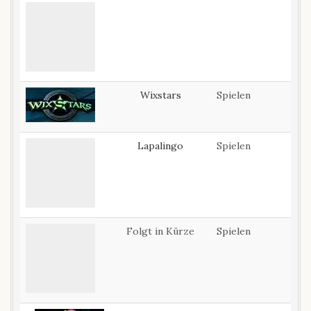
Wixstars
Spielen
Lapalingo
Spielen
Folgt in Kürze
Spielen