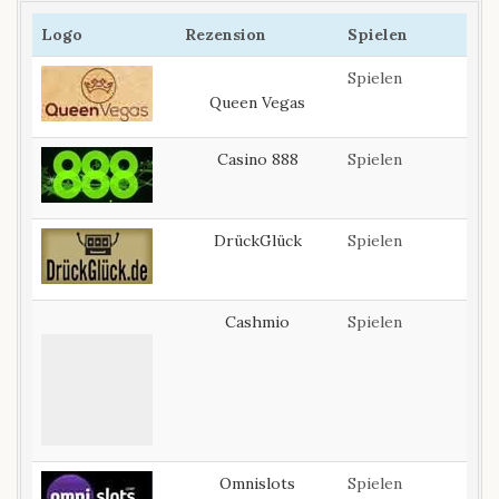
Logo
Rezension
Spielen
Spielen
Queen Vegas
Casino 888
Spielen
DrückGlück
Spielen
Cashmio
Spielen
Omnislots
Spielen