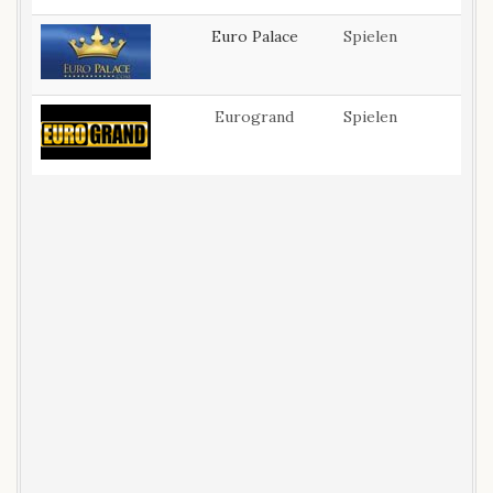
Euro Palace
Spielen
Eurogrand
Spielen