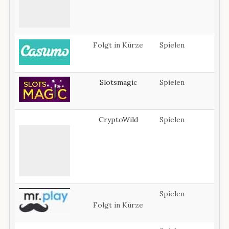
Folgt in Kürze
Spielen
Slotsmagic
Spielen
CryptoWild
Spielen
Spielen
Folgt in Kürze