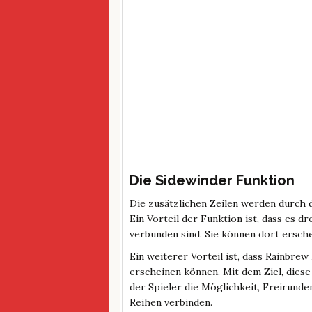
Die Sidewinder Funktion
Die zusätzlichen Zeilen werden durch d
Ein Vorteil der Funktion ist, dass es d
verbunden sind. Sie können dort ersch
Ein weiterer Vorteil ist, dass Rainbre
erscheinen können. Mit dem Ziel, diese
der Spieler die Möglichkeit, Freirunde
Reihen verbinden.