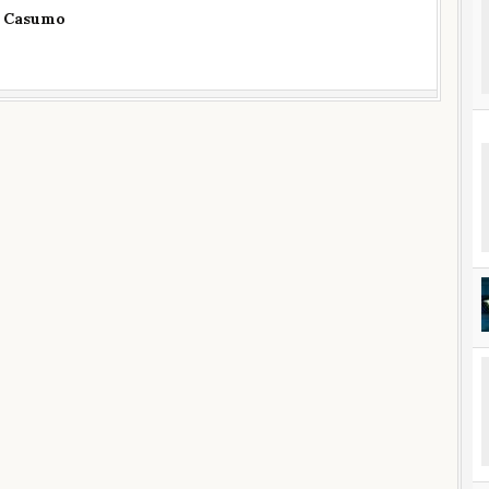
r
Casumo