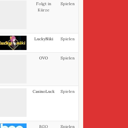
Folgt in
Spielen
Kürze
LuckyNiki
Spielen
OVO
Spielen
CasinoLuck
Spielen
BGO
Spielen