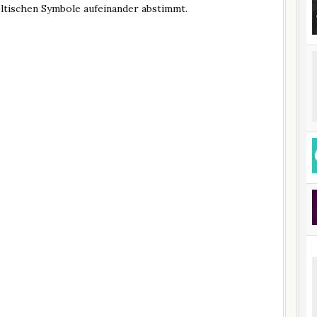
ltischen Symbole aufeinander abstimmt.