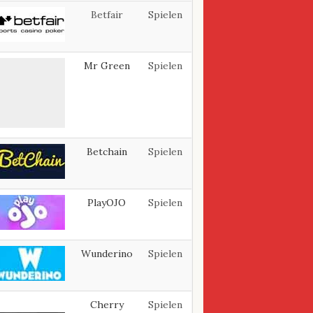
Betfair
Spielen
Mr Green
Spielen
Betchain
Spielen
PlayOJO
Spielen
Wunderino
Spielen
Cherry
Spielen