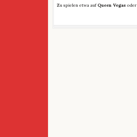
Zu spielen etwa auf
Queen Vegas
ode