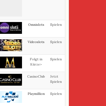
Omnislots
Spielen
Videoslots
Spielen
Folgt in
Spielen
Kürze>
CasinoClub
Jetzt
Spielen
Playmillion
Spielen