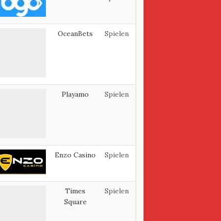
OceanBets
Spielen
Playamo
Spielen
Enzo Casino
Spielen
Times
Spielen
Square