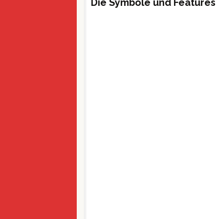
Die Symbole und Features