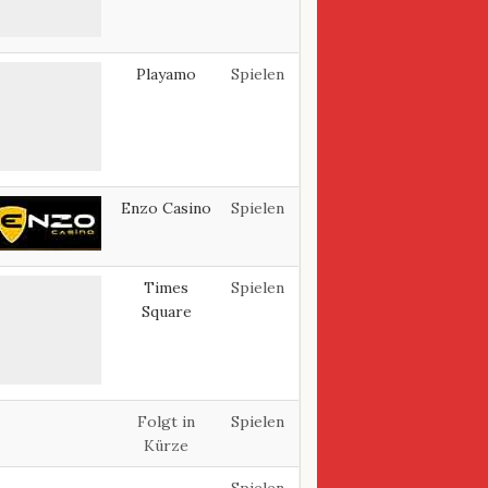
Playamo
Spielen
Enzo Casino
Spielen
Times
Spielen
Square
Folgt in
Spielen
Kürze