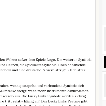
 den Walzen außer dem Spiele Logo. Die weiteren Symbole
ik und Herzen, die Spielkartensymbole. Hoch bezahlende
icheln und eine dreifache 7s vierblättrige Kleeblätter.
haltet, wenn gestapelte und verbundene Symbole sich
e Lautstärke steigt, wenn mehr Instrumente dazukommen.
Crescendo aus. Die Lucky Links Symbole werden klebrig
re tritt relativ häufig auf. Das Lucky Links Feature gibt