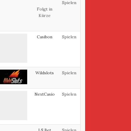
Spielen
Folgt in
Kürze
Casibon
Spielen
Wildslots
Spielen
NextCasio
Spielen
LS Bet
Spielen