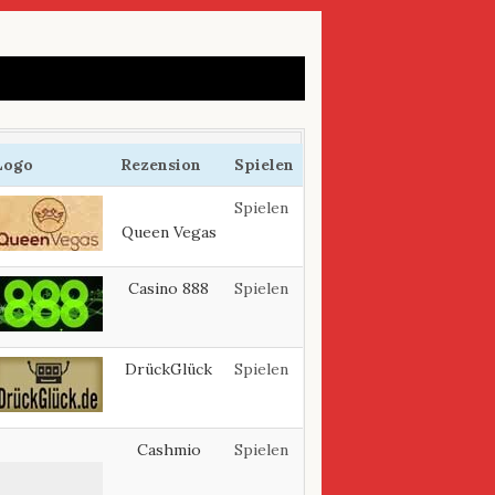
Logo
Rezension
Spielen
Spielen
Queen Vegas
Casino 888
Spielen
DrückGlück
Spielen
Cashmio
Spielen