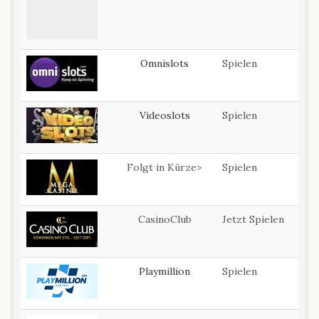
Omnislots
Spielen
Videoslots
Spielen
Folgt in Kürze>
Spielen
CasinoClub
Jetzt Spielen
Playmillion
Spielen