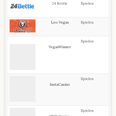
24 Bettle
Spielen
Leo Vegas
Spielen
Spielen
VegasWinner
Spielen
InstaCasino
Spielen