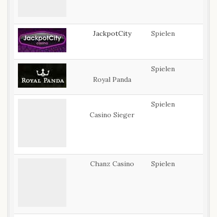
JackpotCity
Spielen
Spielen
Royal Panda
Spielen
Casino Sieger
Chanz Casino
Spielen