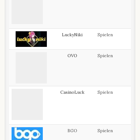
LuckyNiki
Spielen
OVO
Spielen
CasinoLuck
Spielen
BGO
Spielen