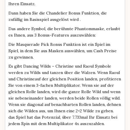
Ihren Einsatz.
Dann haben Sie die Chandelier Bonus Funktion, die
zufällig im Basisspiel ausgelöst wird .
Das andere Symbol, die berühmte Phantommaske, erlaubt
es Ihnen, aus 3 Bonus-Features auszuwählen:
Die Masquerade Pick Bonus Funktion ist ein Spiel im
Spiel, in dem Sie aus Masken auswählen, um Cash Preise
zu gewinnen.
Es gibt Dancing Wilds – Christine und Raoul Symbole
werden zu Wilds und tanzen über die Walzen. Wenn Raoul
und Christineauf der gleichen Position landen, profitieren
Sie von einem 3-fachen Multiplikator. Wenn sie auf der
gleichen Rolle landen, wird die ganze Rolle Wild und wenn
sie nebeneinander landen, werden beide Rollen völlig wild.
Wenn sie diagonal auf benachbarten Rollen landen, dehnen
sich die Wilden aus, um Ihnen eine 2×2 Wilde zu geben.
das Spiel hat das Potenzial, über 7.733mal Ihr Einsatz bei
jedem Spin mit dem Multiplikator 4x auszuzahlen.