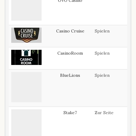
OVO Casino
Casino Cruise
Spielen
CasinoRoom
Spielen
BlueLions
Spielen
Stake7
Zur Seite