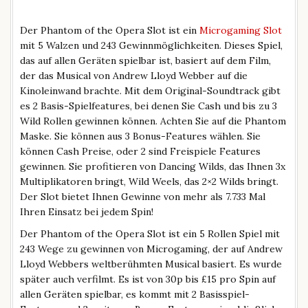
Der Phantom of the Opera Slot ist ein
Microgaming Slot
mit 5 Walzen und 243 Gewinnmöglichkeiten. Dieses Spiel,
das auf allen Geräten spielbar ist, basiert auf dem Film,
der das Musical von Andrew Lloyd Webber auf die
Kinoleinwand brachte. Mit dem Original-Soundtrack gibt
es 2 Basis-Spielfeatures, bei denen Sie Cash und bis zu 3
Wild Rollen gewinnen können. Achten Sie auf die Phantom
Maske. Sie können aus 3 Bonus-Features wählen. Sie
können Cash Preise, oder 2 sind Freispiele Features
gewinnen. Sie profitieren von Dancing Wilds, das Ihnen 3x
Multiplikatoren bringt, Wild Weels, das 2×2 Wilds bringt.
Der Slot bietet Ihnen Gewinne von mehr als 7.733 Mal
Ihren Einsatz bei jedem Spin!
Der Phantom of the Opera Slot ist ein 5 Rollen Spiel mit
243 Wege zu gewinnen von Microgaming, der auf Andrew
Lloyd Webbers weltberühmten Musical basiert. Es wurde
später auch verfilmt. Es ist von 30p bis £15 pro Spin auf
allen Geräten spielbar, es kommt mit 2 Basisspiel-