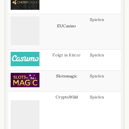
Spielen
EUCasino
Folgt in Kürze
Spielen
Slotsmagic
Spielen
CryptoWild
Spielen