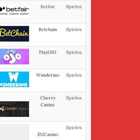
Betfair
Spielen
Betchain
Spielen
PlayOJO
Spielen
Wunderino
Spielen
Cherry
Spielen
Casino
Spielen
EUCasino