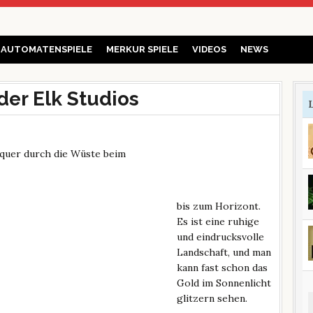
AUTOMATENSPIELE
MERKUR SPIELE
VIDEOS
NEWS
der Elk Studios
 quer durch die Wüste beim
bis zum Horizont.
Es ist eine ruhige
und eindrucksvolle
Landschaft, und man
kann fast schon das
Gold im Sonnenlicht
glitzern sehen.