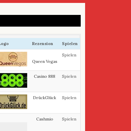
Logo
Rezension
Spielen
Spielen
Queen Vegas
Casino 888
Spielen
DrückGlück
Spielen
Cashmio
Spielen