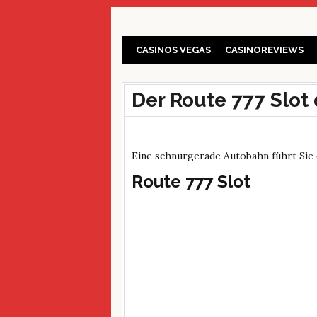
Skip
to
content
CASINOS VEGAS
CASINOREVIEWS
Der Route 777 Slot 
Eine schnurgerade Autobahn führt Sie
Route 777 Slot