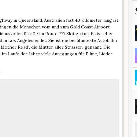
ghway in Queensland, Australien fast 40 Kilometer lang ist.
ingen die Menschen vom und zum Gold Coast Airport.
mnisvollen Straße im Route 777 Slot zu tun. Es ist eher
nd in Los Angeles endet. Sie ist die berühmteste Autobahn
other Road”, die Mutter aller Strassen, genannt. Die
 im Laufe der Jahre viele Anregungen für Filme, Lieder
n