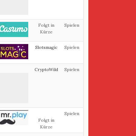
Folgt in
Spielen
Kürze
Slotsmagic
Spielen
CryptoWild
Spielen
Spielen
Folgt in
Kürze