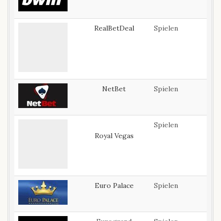
RealBetDeal
Spielen
NetBet
Spielen
Spielen
Royal Vegas
Euro Palace
Spielen