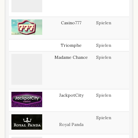
Casino777
Spielen
Triomphe
Spielen
Madame Chance
Spielen
JackpotCity
Spielen
Spielen
Royal Panda