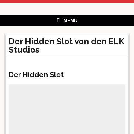
Skip
to
content
MENU
Der Hidden Slot von den ELK
Studios
Der Hidden Slot