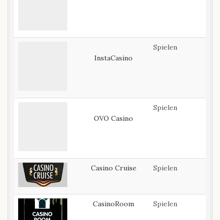
Spielen
InstaCasino
Spielen
OVO Casino
Casino Cruise
Spielen
CasinoRoom
Spielen