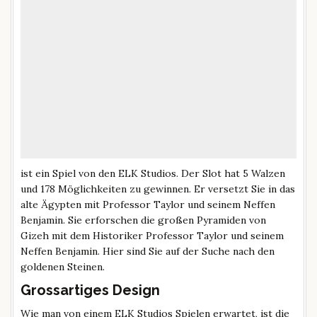
ist ein Spiel von den ELK Studios. Der Slot hat 5 Walzen
und 178 Möglichkeiten zu gewinnen. Er versetzt Sie in das
alte Ägypten mit Professor Taylor und seinem Neffen
Benjamin. Sie erforschen die großen Pyramiden von
Gizeh mit dem Historiker Professor Taylor und seinem
Neffen Benjamin. Hier sind Sie auf der Suche nach den
goldenen Steinen.
Grossartiges Design
Wie man von einem ELK Studios Spielen erwartet, ist die