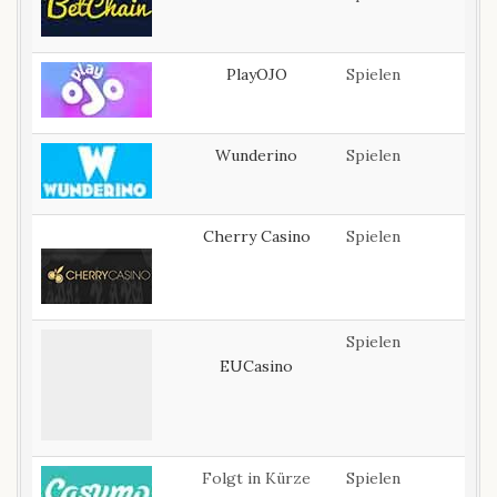
PlayOJO
Spielen
Wunderino
Spielen
Cherry Casino
Spielen
Spielen
EUCasino
Folgt in Kürze
Spielen