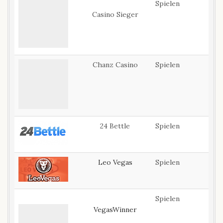
Spielen
Casino Sieger
Chanz Casino
Spielen
24 Bettle
Spielen
Leo Vegas
Spielen
Spielen
VegasWinner