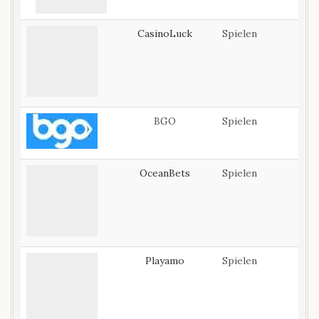
CasinoLuck
Spielen
BGO
Spielen
OceanBets
Spielen
Playamo
Spielen