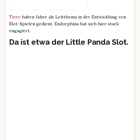
Tiere
haben Jahre als Leitthema in der Entwicklung von
Slot-Spielen gedient. Endorphina hat sich hier stark
engagiert.
Da ist etwa der Little Panda Slot.