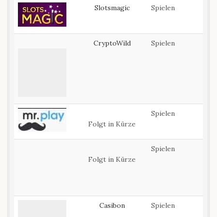
Slotsmagic
Spielen
CryptoWild
Spielen
Spielen
Folgt in Kürze
Spielen
Folgt in Kürze
Casibon
Spielen