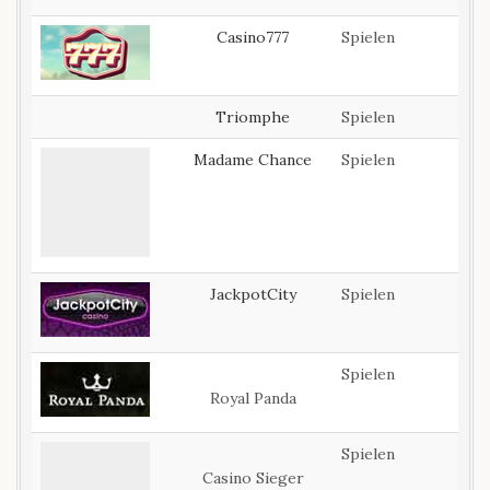
Casino777
Spielen
Triomphe
Spielen
Madame Chance
Spielen
JackpotCity
Spielen
Spielen
Royal Panda
Spielen
Casino Sieger