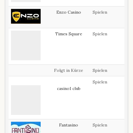
Enzo Casino
Spielen
Times Square
Spielen
Folgt in Kürze
Spielen
Spielen
casino1 club
Fantasino
Spielen