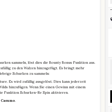
urken sammeln, löst dies die Bounty Bonus Funktion aus.
zufällig zu den Walzen hinzugefügt. Es bringt mehr
lebrige Schurken zu sammeln:
ure. Es wird zufällig ausgelöst. Dies kann jederzeit
Wilds hinzufügen. Wenn Sie einen Gewinn mit einem
ie Funktion Schurken-Re Spin aktivieren.
r
Casumo
.