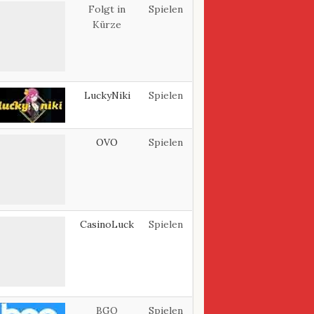
Folgt in
Spielen
Kürze
LuckyNiki
Spielen
OVO
Spielen
CasinoLuck
Spielen
BGO
Spielen