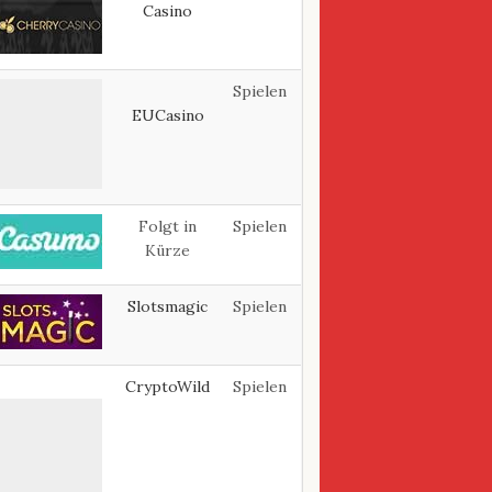
Casino
Spielen
EUCasino
Folgt in
Spielen
Kürze
Slotsmagic
Spielen
CryptoWild
Spielen