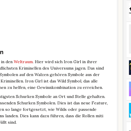
en
p in den
Weltraum
. Hier wird sich Iron Girl in ihrer
lichsten Kriminellen des Universums jagen. Das sind
n Symbolen auf den Walzen gehören Symbole aus der
iminellen. Iron Girl ist das Wild Symbol, das alle
nen zu helfen, eine Gewinnkombination zu erreichen.
tigsten Schurken Symbole an Ort und Stelle gehalten.
ssenden Schurken Symbolen. Dies ist das neue Feature,
den so lange fortgesetzt, wie Wilds oder passende
 landen. Dies kann dazu führen, dass die Rollen miti
llt sind.