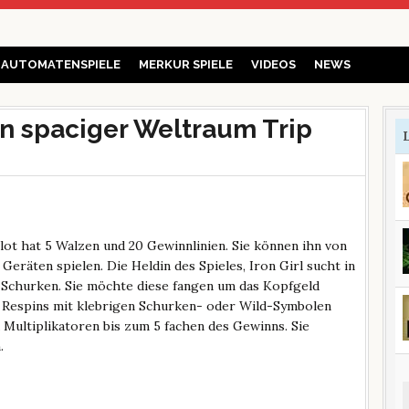
AUTOMATENSPIELE
MERKUR SPIELE
VIDEOS
NEWS
 ein spaciger Weltraum Trip
Slot hat 5 Walzen und 20 Gewinnlinien. Sie können ihn von
 Geräten spielen. Die Heldin des Spieles, Iron Girl sucht in
 Schurken. Sie möchte diese fangen um das Kopfgeld
n Respins mit klebrigen Schurken- oder Wild-Symbolen
 Multiplikatoren bis zum 5 fachen des Gewinns. Sie
.