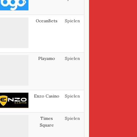
OceanBets
Spielen
Playamo
Spielen
Enzo Casino
Spielen
Times
Spielen
Square