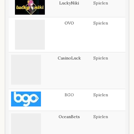
LuckyNiki
Spielen
OVO
Spielen
CasinoLuck
Spielen
BGO
Spielen
OceanBets
Spielen