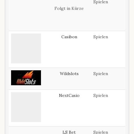
Spielen
Folgt in Kürze
Casibon
Spielen
Wildslots
Spielen
NextCasio
Spielen
LS Bet
Spielen