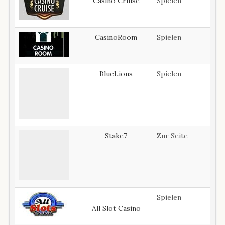
Casino Cruise
Spielen
CasinoRoom
Spielen
BlueLions
Spielen
Stake7
Zur Seite
Spielen
All Slot Casino