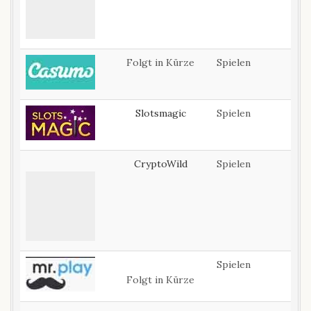
Folgt in Kürze
Spielen
Slotsmagic
Spielen
CryptoWild
Spielen
Spielen
Folgt in Kürze