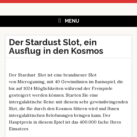
Skip
to
content
MENU
Der Stardust Slot, ein
Ausflug in den Kosmos
Der Stardust Slot ist eine brandneuer Slot
von Microgaming, mit 40 Gewinnlinien im Basisspiel, die
bis auf 1024 Möglichkeiten während der Freispiele
gesteigert werden können. Starten Sie eine
intergalaktische Reise mit diesem sehr gewinnbringenden
Slot, die Sie durch den Kosmos führen wird und Ihnen
intergalaktischen Belohnungen bringen kann. Der
Hauptpreis in diesem Spiel ist das 400.000 fache Ihres
Einsatzes