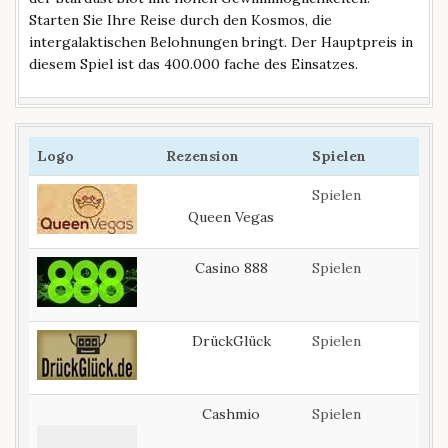
Starten Sie Ihre Reise durch den Kosmos, die
intergalaktischen Belohnungen bringt. Der Hauptpreis in
diesem Spiel ist das 400.000 fache des Einsatzes.
Logo
Rezension
Spielen
Spielen
Queen Vegas
Casino 888
Spielen
DrückGlück
Spielen
Cashmio
Spielen