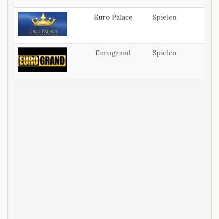
Euro Palace
Spielen
Eurogrand
Spielen