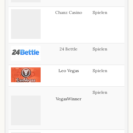
Chanz Casino
Spielen
24 Bettle
Spielen
Leo Vegas
Spielen
Spielen
VegasWinner