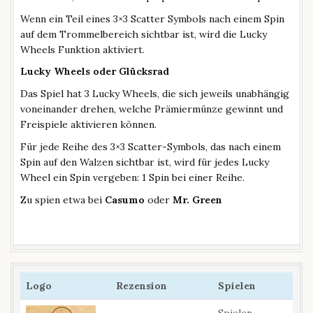
Wenn ein Teil eines 3×3 Scatter Symbols nach einem Spin
auf dem Trommelbereich sichtbar ist, wird die Lucky
Wheels Funktion aktiviert.
Lucky Wheels oder Glücksrad
Das Spiel hat 3 Lucky Wheels, die sich jeweils unabhängig
voneinander drehen, welche Prämiermünze gewinnt und
Freispiele aktivieren können.
Für jede Reihe des 3×3 Scatter-Symbols, das nach einem
Spin auf den Walzen sichtbar ist, wird für jedes Lucky
Wheel ein Spin vergeben: 1 Spin bei einer Reihe.
Zu spien etwa bei
Casumo
oder
Mr. Green
Logo
Rezension
Spielen