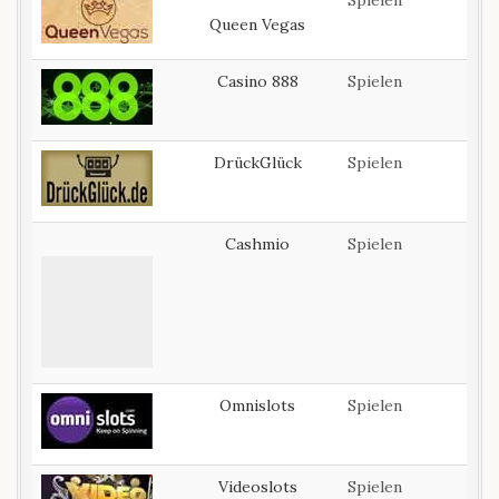
Spielen
Queen Vegas
Casino 888
Spielen
DrückGlück
Spielen
Cashmio
Spielen
Omnislots
Spielen
Videoslots
Spielen