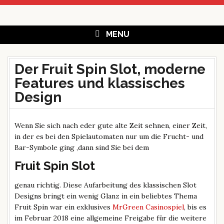
Skip
to
content
MENU
Der Fruit Spin Slot, moderne
Features und klassisches
Design
Wenn Sie sich nach eder gute alte Zeit sehnen, einer Zeit,
in der es bei den Spielautomaten nur um die Frucht- und
Bar-Symbole ging ,dann sind Sie bei dem
Fruit Spin Slot
genau richtig. Diese Aufarbeitung des klassischen Slot
Designs bringt ein wenig Glanz in ein beliebtes Thema
Fruit Spin war ein exklusives
MrGreen Casinospiel
, bis es
im Februar 2018 eine allgemeine Freigabe für die weitere