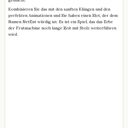
gemacht.
Kombinieren Sie das mit den sanften Klängen und den
perfekten Animationen und Sie haben einen Slot, der dem
Namen NetEnt würdig ist. Es ist ein Spiel, das das Erbe
der Frutmachine noch lange Zeit mit Stolz weiterführen
wird.