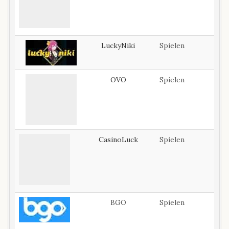
LuckyNiki
Spielen
OVO
Spielen
CasinoLuck
Spielen
BGO
Spielen