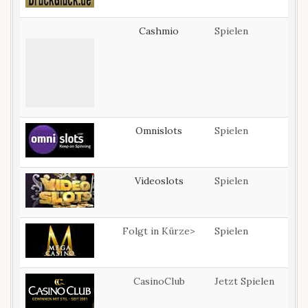
Cashmio
Spielen
Omnislots
Spielen
Videoslots
Spielen
Folgt in Kürze>
Spielen
CasinoClub
Jetzt Spielen