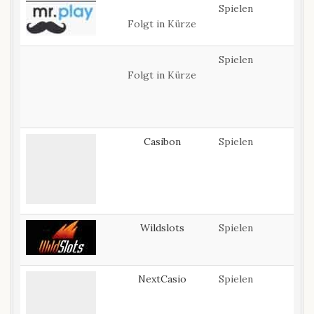
Spielen
Folgt in Kürze
Spielen
Folgt in Kürze
Casibon
Spielen
Wildslots
Spielen
NextCasio
Spielen