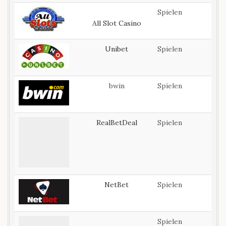
Spielen
All Slot Casino
Unibet
Spielen
bwin
Spielen
RealBetDeal
Spielen
NetBet
Spielen
Spielen