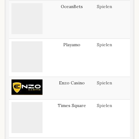
OceanBets
Spielen
Playamo
Spielen
Enzo Casino
Spielen
Times Square
Spielen