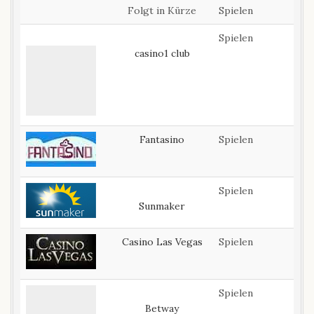
Folgt in Kürze
Spielen
Spielen
casino1 club
Fantasino
Spielen
Spielen
Sunmaker
Casino Las Vegas
Spielen
Spielen
Betway