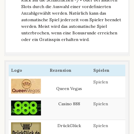
Slots durch die Auswahl einer vordefinierten
Anzahlgewählt werden. Natürlich kann das
automatische Spiel jederzeit vom Spieler beendet
werden. Meist wird das automatische Spiel
unterbrochen, wenn eine Bonusrunde erreichen
oder ein Gratisspin erhalten wird.
Logo
Rezension
Spielen
Spielen
Queen Vegas
Casino 888
Spielen
DrückGlück
Spielen