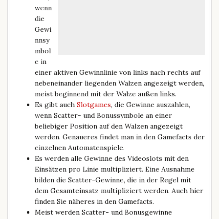
wenn
die
Gewi
nnsy
mbol
e in
einer aktiven Gewinnlinie von links nach rechts auf
nebeneinander liegenden Walzen angezeigt werden,
meist beginnend mit der Walze außen links.
Es gibt auch
Slotgames
, die Gewinne auszahlen,
wenn Scatter- und Bonussymbole an einer
beliebiger Position auf den Walzen angezeigt
werden. Genaueres findet man in den Gamefacts der
einzelnen Automatenspiele.
Es werden alle Gewinne des Videoslots mit den
Einsätzen pro Linie multipliziert. Eine Ausnahme
bilden die Scatter-Gewinne, die in der Regel mit
dem Gesamteinsatz multipliziert werden. Auch hier
finden Sie näheres in den Gamefacts.
Meist werden Scatter- und Bonusgewinne