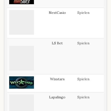
NextCasio
Spielen
LS Bet
Spielen
Wixstars
Spielen
Lapalingo
Spielen