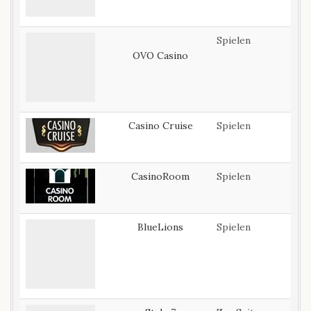
Spielen
OVO Casino
Casino Cruise
Spielen
CasinoRoom
Spielen
BlueLions
Spielen