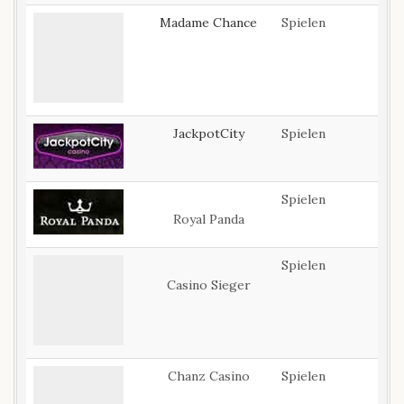
Madame Chance
Spielen
JackpotCity
Spielen
Spielen
Royal Panda
Spielen
Casino Sieger
Chanz Casino
Spielen