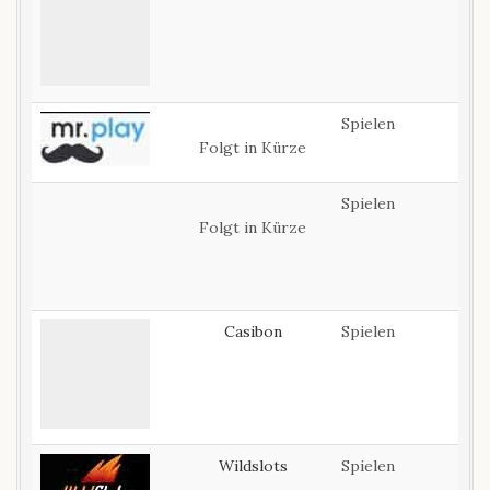
Spielen
Folgt in Kürze
Spielen
Folgt in Kürze
Casibon
Spielen
Wildslots
Spielen