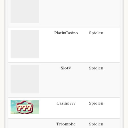
PlatinCasino
Spielen
SlotV
Spielen
Casino777
Spielen
Triomphe
Spielen