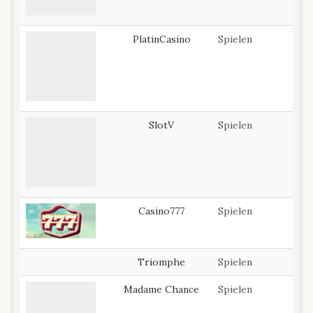
PlatinCasino
Spielen
SlotV
Spielen
Casino777
Spielen
Triomphe
Spielen
Madame Chance
Spielen