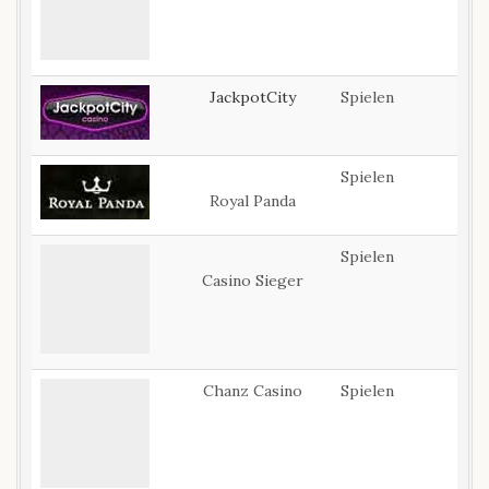
JackpotCity
Spielen
Spielen
Royal Panda
Spielen
Casino Sieger
Chanz Casino
Spielen