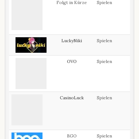
Folgt in Kürze
Spielen
LuckyNiki
Spielen
OVO
Spielen
CasinoLuck
Spielen
BGO
Spielen