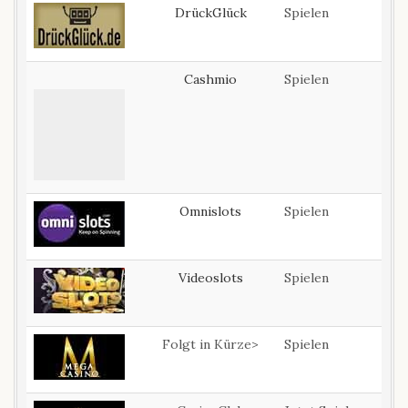
DrückGlück
Spielen
Cashmio
Spielen
Omnislots
Spielen
Videoslots
Spielen
Folgt in Kürze>
Spielen