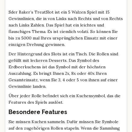
Sder Baker’s TreatSlot ist ein 5 Walzen Spiel mit 15
Gewinnlinien, die in von Links nach Rechts und von Rechts
nach Links Zahlen. Das Spiel hat ein leichtes und
flauschiges Thema. Es ist ziemlich volati. So können Sie
bis zu 5000 mal Ihres ursprünglichen Einsatz mit einer
einzigen Drehung gewinnen.
Der Hintergrund des Slots ist ein Tisch. Die Rollen sind
gefüllt mit leckeren Desserts. Das Symbol des
Erdbeerkuchens ist das Symbol mit der höchsten
Auszahlung. Es bringt Ihnen 2x, 8x oder 40x Ihren
Gesamteinsatz, wenn Sie 3, 4 oder 5 von ihnen auf einer
Gewinnlinie landen.
Über jeder Rolle befindet sich ein Kuchensymbol, das die
Features des Spiels auslöst.
Besondere Features
Sie müssen Kuchen sammeln. Dafür müssen Sie Symbole
auf den zugehörigen Rollen stapeln. Wenn die Sammlung