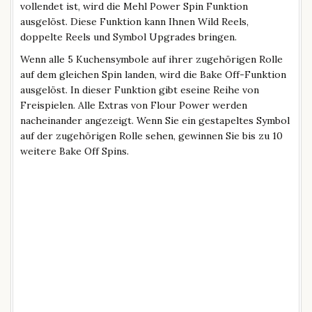
vollendet ist, wird die Mehl Power Spin Funktion
ausgelöst. Diese Funktion kann Ihnen Wild Reels,
doppelte Reels und Symbol Upgrades bringen.
Wenn alle 5 Kuchensymbole auf ihrer zugehörigen Rolle
auf dem gleichen Spin landen, wird die Bake Off-Funktion
ausgelöst. In dieser Funktion gibt eseine Reihe von
Freispielen. Alle Extras von Flour Power werden
nacheinander angezeigt. Wenn Sie ein gestapeltes Symbol
auf der zugehörigen Rolle sehen, gewinnen Sie bis zu 10
weitere Bake Off Spins.