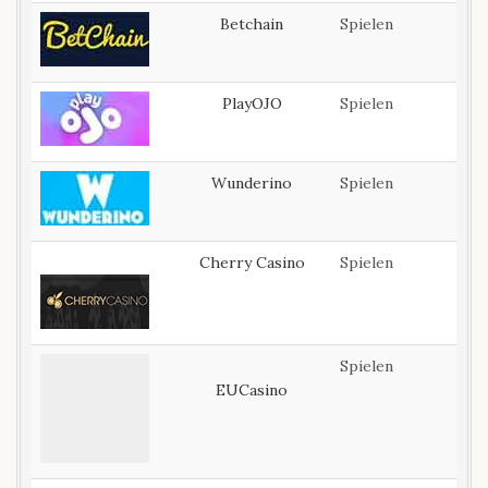
Betchain
Spielen
PlayOJO
Spielen
Wunderino
Spielen
Cherry Casino
Spielen
Spielen
EUCasino