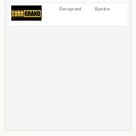
Eurogrand
Spielen