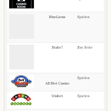
BlueLions
Spielen
Stake7
Zur Seite
Spielen
All Slot Casino
Unibet
Spielen