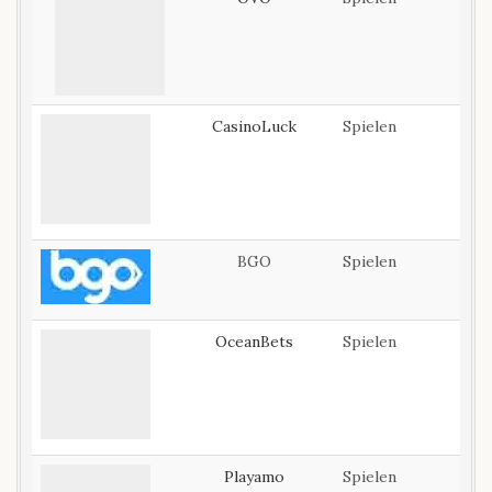
CasinoLuck
Spielen
BGO
Spielen
OceanBets
Spielen
Playamo
Spielen