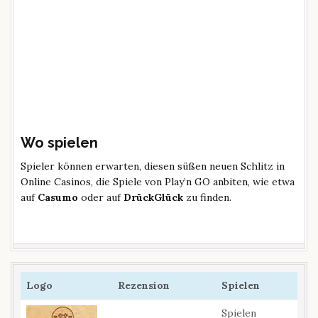
Wo spielen
Spieler können erwarten, diesen süßen neuen Schlitz in
Online Casinos, die Spiele von Play’n GO anbiten, wie etwa
auf
Casumo
oder auf
DrückGlück
zu finden.
Logo
Rezension
Spielen
Spielen