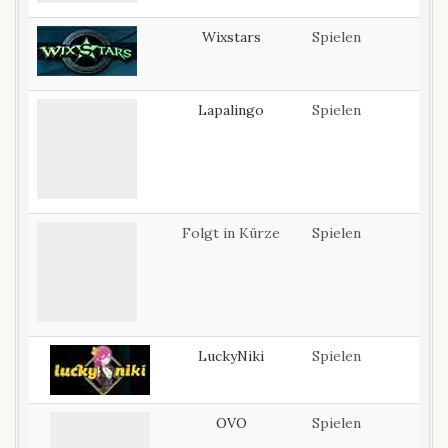
Wixstars
Spielen
Lapalingo
Spielen
Folgt in Kürze
Spielen
LuckyNiki
Spielen
OVO
Spielen