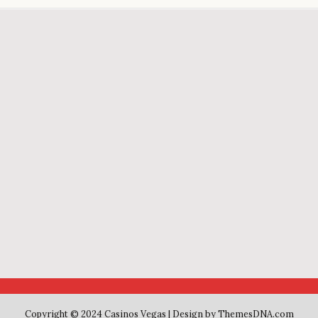
Copyright © 2024 Casinos Vegas | Design by ThemesDNA.com