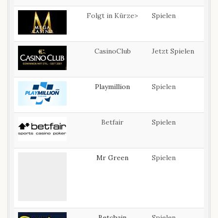
Folgt in Kürze>
Spielen
CasinoClub
Jetzt Spielen
Playmillion
Spielen
Betfair
Spielen
Mr Green
Spielen
Betchain
Spielen