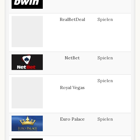
RealBetDeal
Spielen
NetBet
Spielen
Spielen
Royal Vegas
Euro Palace
Spielen