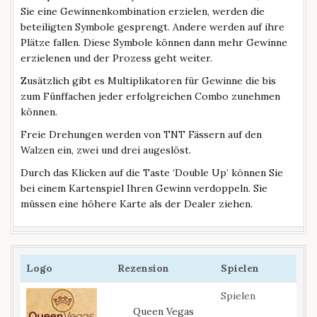
Sie eine Gewinnenkombination erzielen, werden die
beteiligten Symbole gesprengt. Andere werden auf ihre
Plätze fallen. Diese Symbole können dann mehr Gewinne
erzielenen und der Prozess geht weiter.
Zusätzlich gibt es Multiplikatoren für Gewinne die bis
zum Fünffachen jeder erfolgreichen Combo zunehmen
können.
Freie Drehungen werden von TNT Fässern auf den
Walzen ein, zwei und drei augeslöst.
Durch das Klicken auf die Taste ‘Double Up’ können Sie
bei einem Kartenspiel Ihren Gewinn verdoppeln. Sie
müssen eine höhere Karte als der Dealer ziehen.
Logo
Rezension
Spielen
Spielen
Queen Vegas