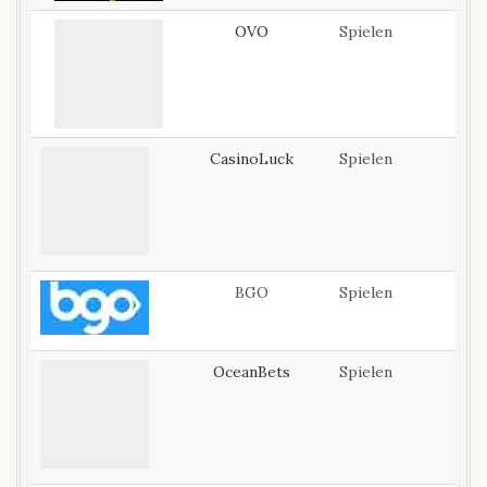
OVO
Spielen
CasinoLuck
Spielen
BGO
Spielen
OceanBets
Spielen