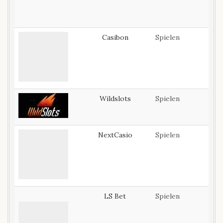
Casibon
Spielen
Wildslots
Spielen
NextCasio
Spielen
LS Bet
Spielen