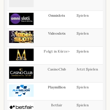
Omnislots
Spielen
Videoslots
Spielen
Folgt in Kürze>
Spielen
CasinoClub
Jetzt Spielen
Playmillion
Spielen
Betfair
Spielen