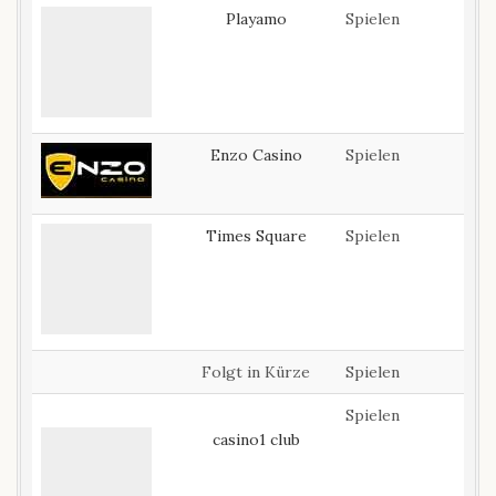
Playamo
Spielen
Enzo Casino
Spielen
Times Square
Spielen
Folgt in Kürze
Spielen
Spielen
casino1 club