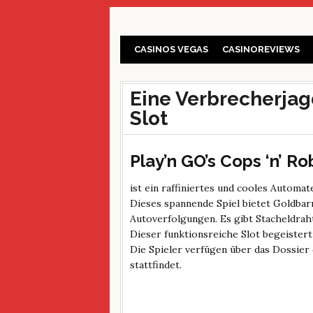
Skip
to
content
CASINOS VEGAS
CASINOREVIEWS
Eine Verbrecherjag
Slot
Play’n GO’s Cops ‘n’ Ro
ist ein raffiniertes und cooles Automate
Dieses spannende Spiel bietet Goldbarr
Autoverfolgungen. Es gibt Stacheldrah
Dieser funktionsreiche Slot begeistert
Die Spieler verfügen über das Dossier 
stattfindet.