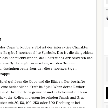
n
es Cops ‘n’ Robbers Slot ist der interaktive Charakter
ch. Es gibt 5 hochbezahlte Symbole. Das ist die die goldene
k, das Schmuckkästchen, das Porträt des Aristokraten und
 diese Symbole genau ansehen, werden Sie einen
Handschuhen bemerken, der diese hochwertigen
nappt.
Spiel gehören die Cops und die Räuber. Der boshafte
st eine bedrohliche Kraft im Spiel. Wenn derer Räuber
 ein Verbrecherfoto gemacht und er bekommt ein Paar
ückt die Rollen in diesem fesselnden Smash and Grab
ktion mit 20, 50, 100, 250 oder 500 Drehungen bei