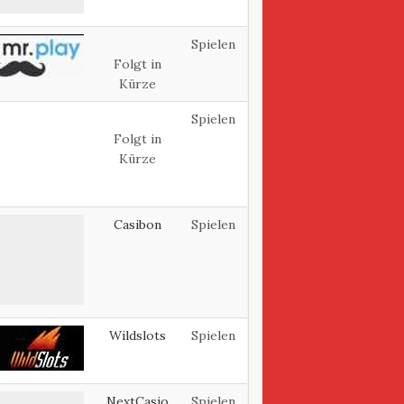
Spielen
Folgt in
Kürze
Spielen
Folgt in
Kürze
Casibon
Spielen
Wildslots
Spielen
NextCasio
Spielen