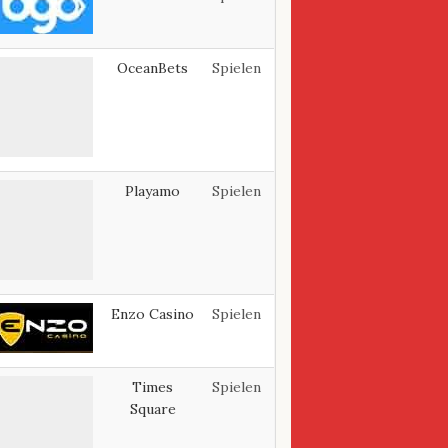
OceanBets
Spielen
Playamo
Spielen
Enzo Casino
Spielen
Times
Spielen
Square