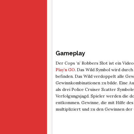
Gameplay
Der Cops ‘n’ Robbers Slot ist ein Vide
Play’n GO
. Das Wild Symbol wird durch
befinden. Das Wild verdoppelt alle Ge
Gewinnkombinationen zu bilde. Eine Au
als drei Police Cruiser Scatter Symbol
Verfolgungsjagd. Spieler werden die d
entkommen. Gewinne, die mit Hilfe des
multipliziert und zu den Gewinnen der 