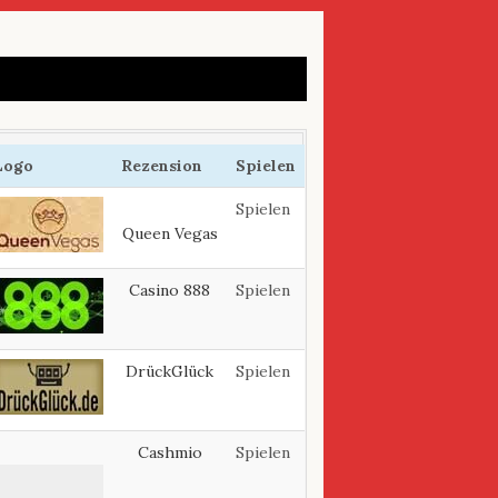
Logo
Rezension
Spielen
Spielen
Queen Vegas
Casino 888
Spielen
DrückGlück
Spielen
Cashmio
Spielen