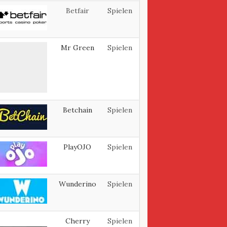
Betfair
Spielen
Mr Green
Spielen
Betchain
Spielen
PlayOJO
Spielen
Wunderino
Spielen
Cherry
Spielen