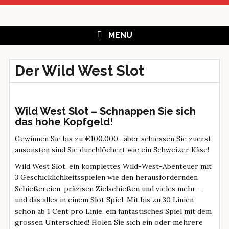
Skip
to
content
MENU
Der Wild West Slot
Wild West Slot – Schnappen Sie sich
das hohe Kopfgeld!
Gewinnen Sie bis zu €100.000…aber schiessen Sie zuerst,
ansonsten sind Sie durchlöchert wie ein Schweizer Käse!
Wild West Slot. ein komplettes Wild-West-Abenteuer mit
3 Geschicklichkeitsspielen wie den herausfordernden
Schießereien, präzisen Zielschießen und vieles mehr –
und das alles in einem Slot Spiel. Mit bis zu 30 Linien
schon ab 1 Cent pro Linie, ein fantastisches Spiel mit dem
grossen Unterschied! Holen Sie sich ein oder mehrere