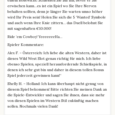
einem Bösewicht! Schiessen Sie auf ihn, bevor er Sie
erwischen kann…es ist ein Spiel wo Sie Ihre Nerven
behalten sollten, denn je länger Sie warten umso höher
wird Ihr Preis sein! Holen Sie sich die 5 ‘Wanted’ Symbole
und auch wenn Ihre Knie zittern… das Duell belohnt Sie
mit sagenhaften €10.000!
Ride ’em Cowboy! YeeeeeeeHa…
Spieler Kommentare:
Alex F. – Österreich: Ich liebe die alten Western, daher ist
dieses Wild West Slot genau richtig für mich. Ich liebe
ebenso Spielen, speziell herausfordernde Schießspiele, in
denen ich sehr gut bin und daher in diesem tollen Bonus
Spiel jederzeit gewinnen kann!“
Shelly H. – Holland: Ich kann überhaupt nicht genug von
diesem Spiel bekommen! Bitte richten Sie meinen Dank an
die Spiele-Entwickler und sagen Sie ihnen, dass sie mehr
von diesen Spielen im Western Stil zukünftig machen
sollen. Nochmals vielen Dank!