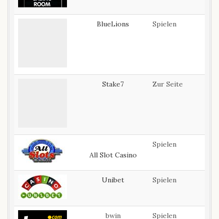
BlueLions
Spielen
Stake7
Zur Seite
Spielen
All Slot Casino
Unibet
Spielen
bwin
Spielen