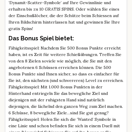
‘Dynamit-Scatter-Symbole’ auf Ihre Gewinnlinie und
erhalten bis zu 10 GRATIS SPINS. Oder wählen Sie eines
der Einschußlöcher, die der Schütze beim Schiessen auf
Ihren Bildschirm hinterlassen hat und gewinnen Sie Ihre
gratis Spins!
Das Bonus Spiel bietet:
Fähigkeitsspiel: Nachdem Sie 500 Bonus Punkte erreicht
haben, ist es Zeit für weitere Schießübungen. Treffen Sie
von den 8 Zielen soviele wie möglich, die Sie mit den
angebotenen 6 Schüssen erreichen können. Die 500
Bonus Punkte sind Ihnen sicher, so dass es einfacher für
Sie ist, den nächsten (und schwereren) Level zu erreichen.
Fähigkeitsspiel: Mit 1.000 Bonus Punkten in der
Hinterhand entriegeln Sie das bewegliche Ziel und
diejenigen mit der ruhigsten Hand sind natürlich
diejenigen, die lächelnd den ganzen Weg zum Ziel machen.
6 Schüsse, 8 bewegliche Ziele…sind Sie gut genug?
Fähigkeitsspiel: Holen Sie sich die ‘Wanted’ Symbole in
eine Linie und schon befinden Sie sich in einem Duell mit