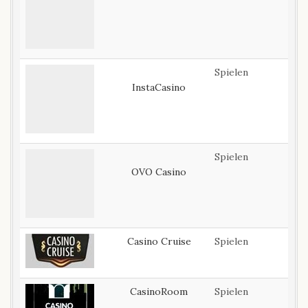
Spielen
InstaCasino
Spielen
OVO Casino
Casino Cruise
Spielen
CasinoRoom
Spielen