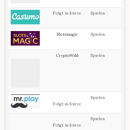
Folgt in Kürze
Spielen
Slotsmagic
Spielen
CryptoWild
Spielen
Spielen
Folgt in Kürze
Spielen
Folgt in Kürze