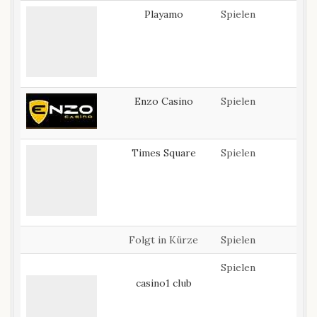
Playamo
Spielen
Enzo Casino
Spielen
Times Square
Spielen
Folgt in Kürze
Spielen
Spielen
casino1 club