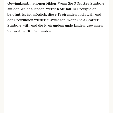
Gewinnkombinationen bilden. Wenn Sie 3 Scatter Symbole
auf den Walzen landen, werden Sie mit 10 Freispielen
belohnt. Es ist möglich, diese Freirunden auch während
der Freirunden wieder auszulösen. Wenn Sie 3 Scatter
Symbole während die Freirundenrunde landen, gewinnen
Sie weitere 10 Freirunden.