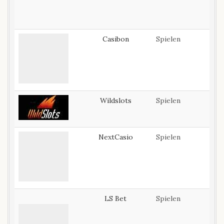
Casibon
Spielen
Wildslots
Spielen
NextCasio
Spielen
LS Bet
Spielen