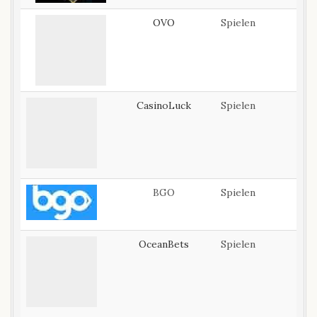
OVO
Spielen
CasinoLuck
Spielen
BGO
Spielen
OceanBets
Spielen