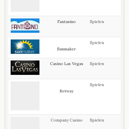
Fantasino
Spielen
Spielen
Sunmaker
Casino Las Vegas
Spielen
Spielen
Betway
Company Casino
Spielen