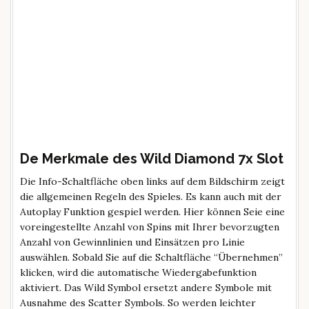
De Merkmale des Wild Diamond 7x Slot
Die Info-Schaltfläche oben links auf dem Bildschirm zeigt
die allgemeinen Regeln des Spieles. Es kann auch mit der
Autoplay Funktion gespiel werden. Hier können Seie eine
voreingestellte Anzahl von Spins mit Ihrer bevorzugten
Anzahl von Gewinnlinien und Einsätzen pro Linie
auswählen. Sobald Sie auf die Schaltfläche “Übernehmen”
klicken, wird die automatische Wiedergabefunktion
aktiviert. Das Wild Symbol ersetzt andere Symbole mit
Ausnahme des Scatter Symbols. So werden leichter