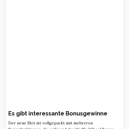
Es gibt interessante Bonusgewinne
Der neue Slot ist vollgepackt mit mehreren