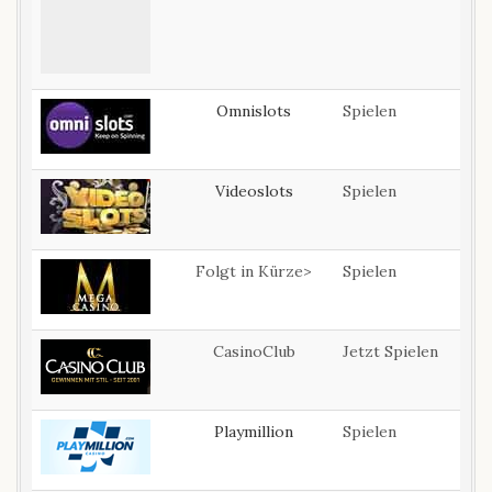
Omnislots
Spielen
Videoslots
Spielen
Folgt in Kürze>
Spielen
CasinoClub
Jetzt Spielen
Playmillion
Spielen