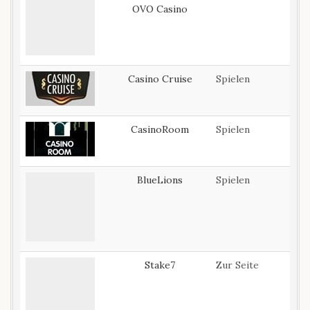
OVO Casino
Casino Cruise
Spielen
CasinoRoom
Spielen
BlueLions
Spielen
Stake7
Zur Seite