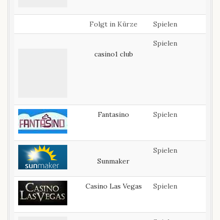
Folgt in Kürze
Spielen
Spielen
casino1 club
Fantasino
Spielen
Spielen
Sunmaker
Casino Las Vegas
Spielen