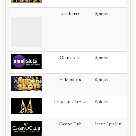
Cashmio
Spielen
Omnislots
Spielen
Videoslots
Spielen
Folgt in Kürze>
Spielen
CasinoClub
Jetzt Spielen