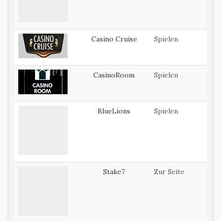
Casino Cruise
Spielen
CasinoRoom
Spielen
BlueLions
Spielen
Stake7
Zur Seite