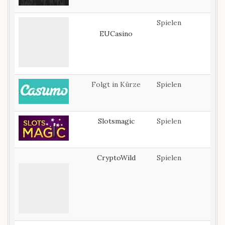
Spielen
EUCasino
Folgt in Kürze
Spielen
Slotsmagic
Spielen
CryptoWild
Spielen