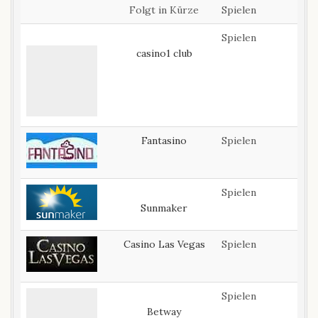
Folgt in Kürze
Spielen
Spielen
casino1 club
Fantasino
Spielen
Spielen
Sunmaker
Casino Las Vegas
Spielen
Spielen
Betway