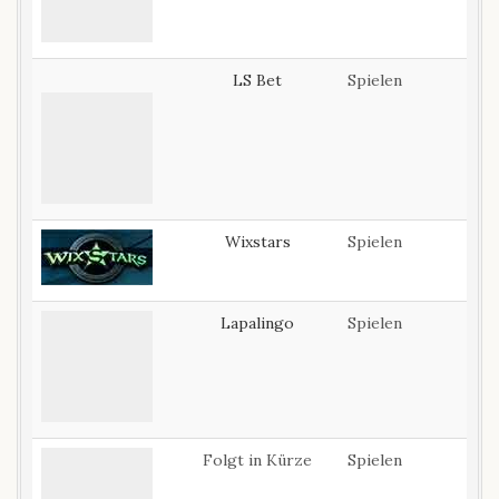
LS Bet
Spielen
Wixstars
Spielen
Lapalingo
Spielen
Folgt in Kürze
Spielen