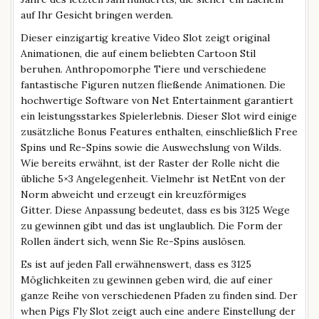
auf Ihr Gesicht bringen werden.
Dieser einzigartig kreative Video Slot zeigt original
Animationen, die auf einem beliebten Cartoon Stil
beruhen. Anthropomorphe Tiere und verschiedene
fantastische Figuren nutzen fließende Animationen. Die
hochwertige Software von Net Entertainment garantiert
ein leistungsstarkes Spielerlebnis. Dieser Slot wird einige
zusätzliche Bonus Features enthalten, einschließlich Free
Spins und Re-Spins sowie die Auswechslung von Wilds.
Wie bereits erwähnt, ist der Raster der Rolle nicht die
übliche 5×3 Angelegenheit. Vielmehr ist NetEnt von der
Norm abweicht und erzeugt ein kreuzförmiges
Gitter. Diese Anpassung bedeutet, dass es bis 3125 Wege
zu gewinnen gibt und das ist unglaublich. Die Form der
Rollen ändert sich, wenn Sie Re-Spins auslösen.
Es ist auf jeden Fall erwähnenswert, dass es 3125
Möglichkeiten zu gewinnen geben wird, die auf einer
ganze Reihe von verschiedenen Pfaden zu finden sind. Der
when Pigs Fly Slot zeigt auch eine andere Einstellung der