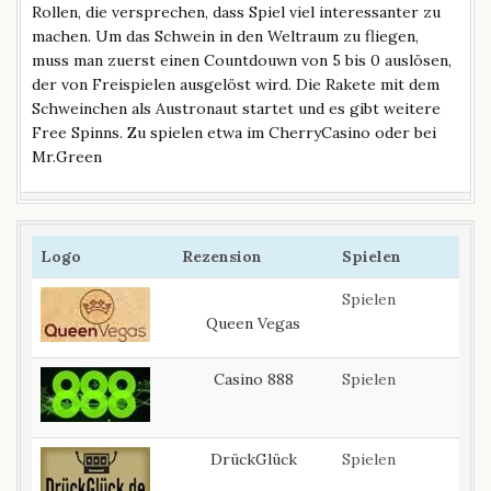
Rollen, die versprechen, dass Spiel viel interessanter zu
machen. Um das Schwein in den Weltraum zu fliegen,
muss man zuerst einen Countdouwn von 5 bis 0 auslösen,
der von Freispielen ausgelöst wird. Die Rakete mit dem
Schweinchen als Austronaut startet und es gibt weitere
Free Spinns. Zu spielen etwa im CherryCasino oder bei
Mr.Green
Logo
Rezension
Spielen
Spielen
Queen Vegas
Casino 888
Spielen
DrückGlück
Spielen