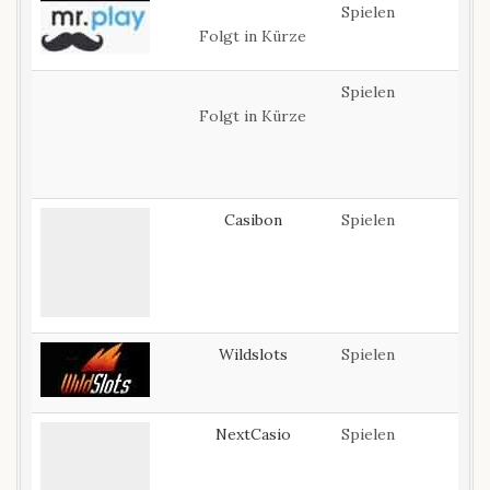
Spielen
Folgt in Kürze
Spielen
Folgt in Kürze
Casibon
Spielen
Wildslots
Spielen
NextCasio
Spielen