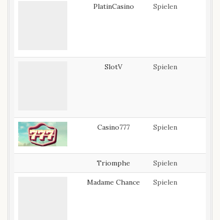
PlatinCasino
Spielen
SlotV
Spielen
Casino777
Spielen
Triomphe
Spielen
Madame Chance
Spielen