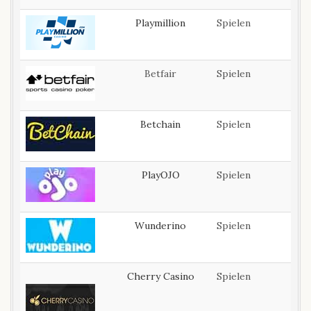
Playmillion
Spielen
Betfair
Spielen
Betchain
Spielen
PlayOJO
Spielen
Wunderino
Spielen
Cherry Casino
Spielen