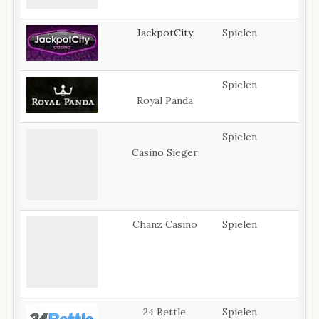
JackpotCity
Spielen
Spielen
Royal Panda
Spielen
Casino Sieger
Chanz Casino
Spielen
24 Bettle
Spielen