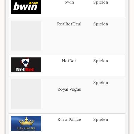
bwin
Spielen
RealBetDeal
Spielen
NetBet
Spielen
Spielen
Royal Vegas
Euro Palace
Spielen