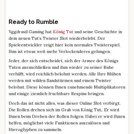
Ready to Rumble
Yggdrasil Gaming hat
König Tut
und seine Geschichte in
dem neuen Tut’s Twister Slot wiederbelebt. Der
Spieleentwickler zeigt hier kein normales Twisterspiel.
Ihm ist etwas weit mehr Verlockenderes gelungen.
Jeder, der sich entscheidet, sich der Armee des Königs
Tuten anzuschließen und ihm wieder zu seiner Ruhe
verhilft, wird reichlich belohnt werden. Alle Ihre Mühen
werden mit wilden Sandstürmen und einem Twister
belohnt. Diese können Ihnen zunehmende Multiplikatoren
und einige ziemlich fruchtbare Respins bringen.
Doch das ist nicht alles, was dieser Online Slot verbirgt.
Die Rollen drehen sich im Grab von König Tut,. Er wird
Ihnen beim Drehen der Rollen folgen. Dabei er wird Ihnen
helfen, möglichst viele Funktionen auszulösen und
Hieroglyphen zu sammeln.