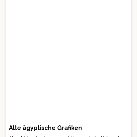
Alte ägyptische Grafiken