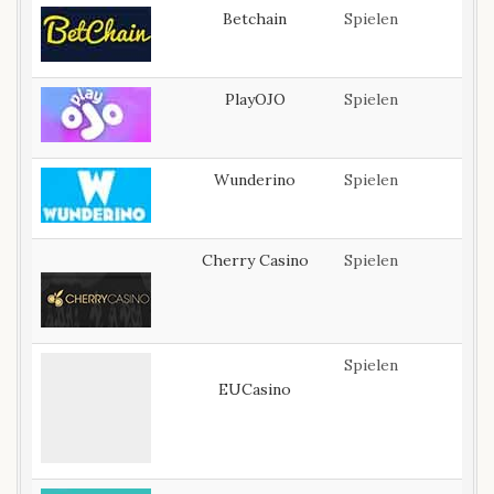
Betchain
Spielen
PlayOJO
Spielen
Wunderino
Spielen
Cherry Casino
Spielen
Spielen
EUCasino