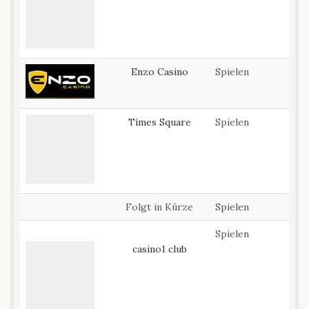
Enzo Casino
Spielen
Times Square
Spielen
Folgt in Kürze
Spielen
Spielen
casino1 club