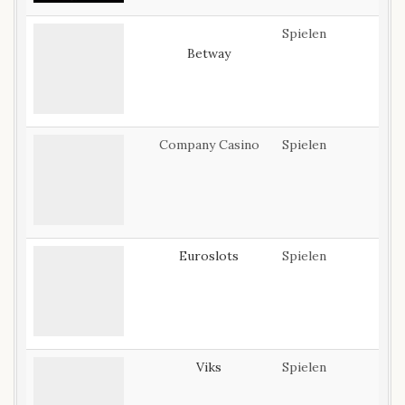
Spielen
Betway
Company Casino
Spielen
Euroslots
Spielen
Viks
Spielen