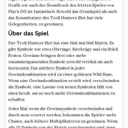
Grafik wie auch der Soundtrack des letzten Spieles von
Play’n GO ist fantastisch. Sowohl das Grundspiel als auch
das Bonusfeature des Troll Hunters Slot hat viele
Gelegenheiten, zu gewinnen.
Über das Spiel
Der Troll Hunters Slot hat eine fünf mal fünf Matrix. Es
gibt Symbole wie etwa Ohrringe, Bierkrüge und ein Stück
Braten. Gewinne bringen drei oder mehr
zusammenpassenden Symbole sowohl vertikal als auch
horizontal. Das mittlere Symbol in jeder
Gewinnkombination wird zu einer goldenen Wild Rune.
Wenn eine Gewinnkombination erzielt wird, verschwinden
die Symbole, eine Lawine von neuen Symbolen fällt von
oben herab, um so noch mehr Gewinnkombinationen zu
schaffen.
Jedes Mal, wenn die Gewinnsymbole verschwinden und
durch neue ersetzt werden, bekommen die Spieler mehr
Chance, auch höhere Multiplikatoren zu gewinnen. Wenn
alle 25 Symbole von der Matrix verschwunden sind, dann,