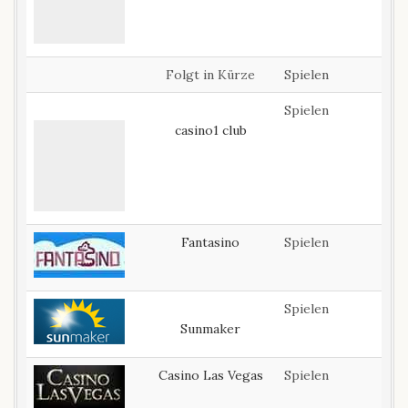
Folgt in Kürze
Spielen
Spielen
casino1 club
Fantasino
Spielen
Spielen
Sunmaker
Casino Las Vegas
Spielen