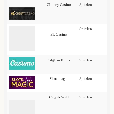
Cherry Casino
Spielen
Spielen
EUCasino
Folgt in Kürze
Spielen
Slotsmagic
Spielen
CryptoWild
Spielen