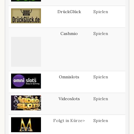
DrückGlück
Spielen
Cashmio
Spielen
Omnislots
Spielen
Videoslots
Spielen
Folgt in Kürze>
Spielen