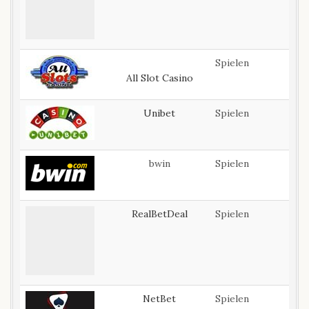
Spielen
All Slot Casino
Unibet
Spielen
bwin
Spielen
RealBetDeal
Spielen
NetBet
Spielen