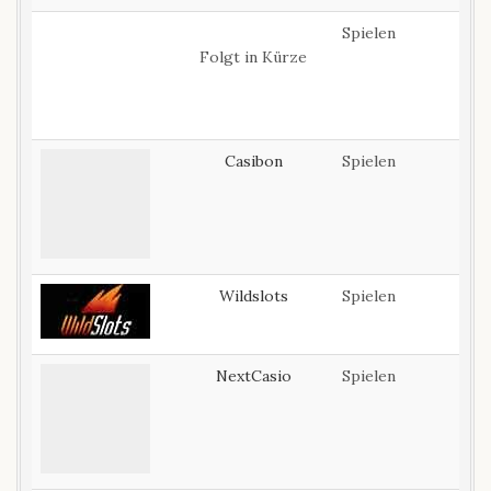
Spielen
Folgt in Kürze
Casibon
Spielen
Wildslots
Spielen
NextCasio
Spielen