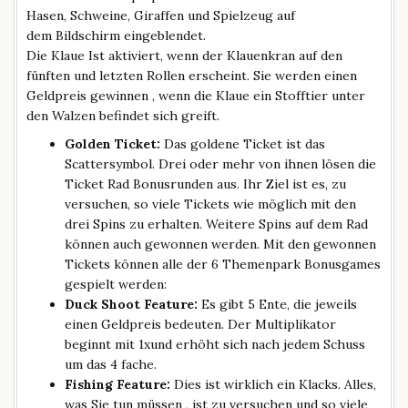
Hasen, Schweine, Giraffen und Spielzeug auf
dem Bildschirm eingeblendet.
Die Klaue Ist aktiviert, wenn der Klauenkran auf den
fünften und letzten Rollen erscheint. Sie werden einen
Geldpreis gewinnen , wenn die Klaue ein Stofftier unter
den Walzen befindet sich greift.
Golden Ticket:
Das goldene Ticket ist das
Scattersymbol. Drei oder mehr von ihnen lösen die
Ticket Rad Bonusrunden aus. Ihr Ziel ist es, zu
versuchen, so viele Tickets wie möglich mit den
drei Spins zu erhalten. Weitere Spins auf dem Rad
können auch gewonnen werden. Mit den gewonnen
Tickets können alle der 6 Themenpark Bonusgames
gespielt werden:
Duck Shoot Feature:
Es gibt 5 Ente, die jeweils
einen Geldpreis bedeuten. Der Multiplikator
beginnt mit 1xund erhöht sich nach jedem Schuss
um das 4 fache.
Fishing Feature:
Dies ist wirklich ein Klacks. Alles,
was Sie tun müssen , ist zu versuchen und so viele