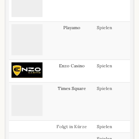
Playamo
Spielen
Enzo Casino
Spielen
Times Square
Spielen
Folgt in Kürze
Spielen
Spielen