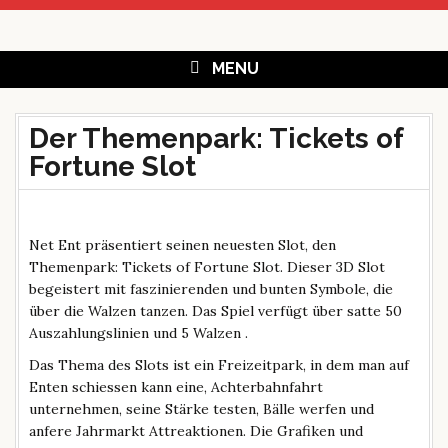
Skip
to
content
MENU
Der Themenpark: Tickets of
Fortune Slot
Net Ent präsentiert seinen neuesten Slot, den
Themenpark: Tickets of Fortune Slot. Dieser 3D Slot
begeistert mit faszinierenden und bunten Symbole, die
über die Walzen tanzen. Das Spiel verfügt über satte 50
Auszahlungslinien und 5 Walzen .
Das Thema des Slots ist ein Freizeitpark, in dem man auf
Enten schiessen kann eine, Achterbahnfahrt
unternehmen, seine Stärke testen, Bälle werfen und
anfere Jahrmarkt Attreaktionen. Die Grafiken und