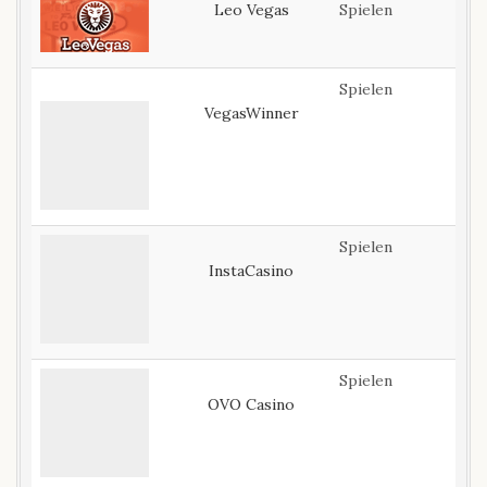
Leo Vegas
Spielen
Spielen
VegasWinner
Spielen
InstaCasino
Spielen
OVO Casino