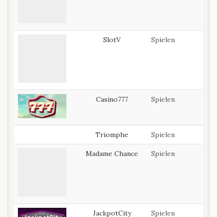
SlotV
Spielen
Casino777
Spielen
Triomphe
Spielen
Madame Chance
Spielen
JackpotCity
Spielen