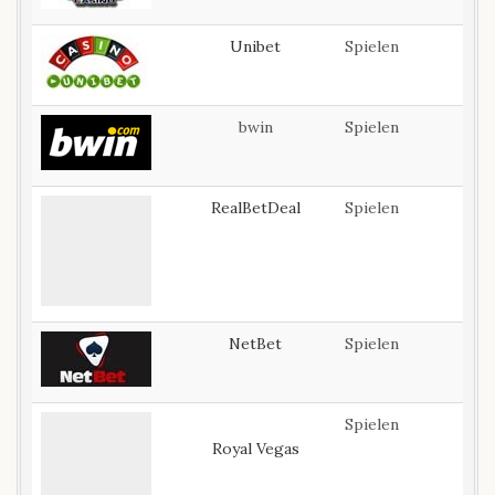
Unibet
Spielen
bwin
Spielen
RealBetDeal
Spielen
NetBet
Spielen
Spielen
Royal Vegas