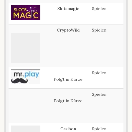
Slotsmagic
Spielen
CryptoWild
Spielen
Spielen
Folgt in Kürze
Spielen
Folgt in Kürze
Casibon
Spielen