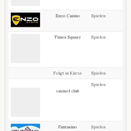
Enzo Casino
Spielen
Times Square
Spielen
Folgt in Kürze
Spielen
Spielen
casino1 club
Fantasino
Spielen