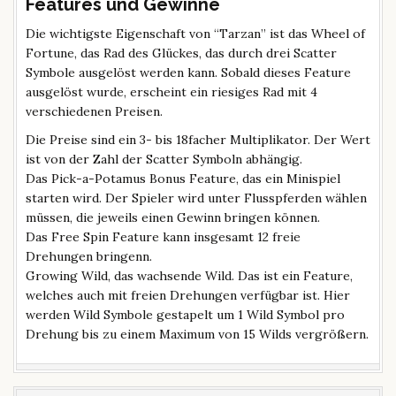
Features und Gewinne
Die wichtigste Eigenschaft von “Tarzan” ist das Wheel of
Fortune, das Rad des Glückes, das durch drei Scatter
Symbole ausgelöst werden kann. Sobald dieses Feature
ausgelöst wurde, erscheint ein riesiges Rad mit 4
verschiedenen Preisen.
Die Preise sind ein 3- bis 18facher Multiplikator. Der Wert
ist von der Zahl der Scatter Symboln abhängig.
Das Pick-a-Potamus Bonus Feature, das ein Minispiel
starten wird. Der Spieler wird unter Flusspferden wählen
müssen, die jeweils einen Gewinn bringen können.
Das Free Spin Feature kann insgesamt 12 freie
Drehungen bringenn.
Growing Wild, das wachsende Wild. Das ist ein Feature,
welches auch mit freien Drehungen verfügbar ist. Hier
werden Wild Symbole gestapelt um 1 Wild Symbol pro
Drehung bis zu einem Maximum von 15 Wilds vergrößern.