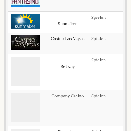
Spielen
Sunmaker
Casino Las Vegas
Spielen
Spielen
Betway
Company Casino
Spielen