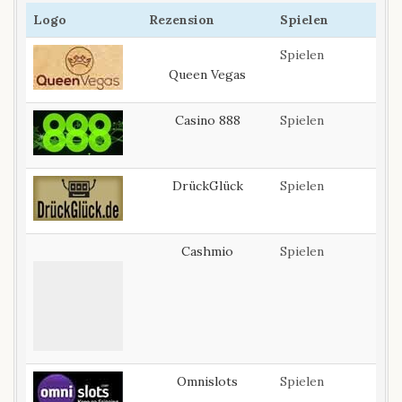
Logo
Rezension
Spielen
Spielen
Queen Vegas
Casino 888
Spielen
DrückGlück
Spielen
Cashmio
Spielen
Omnislots
Spielen