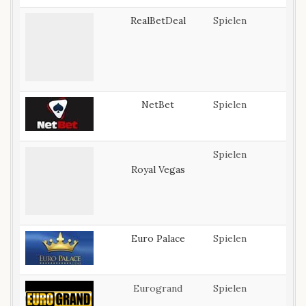
RealBetDeal
Spielen
NetBet
Spielen
Spielen
Royal Vegas
Euro Palace
Spielen
Eurogrand
Spielen