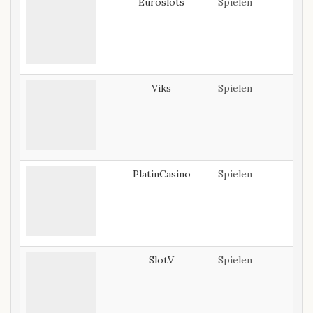
Euroslots
Spielen
Viks
Spielen
PlatinCasino
Spielen
SlotV
Spielen