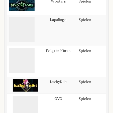
Wixstars
Spielen
Lapalingo
Spielen
Folgt in Kürze
Spielen
LuckyNiki
Spielen
OVO
Spielen