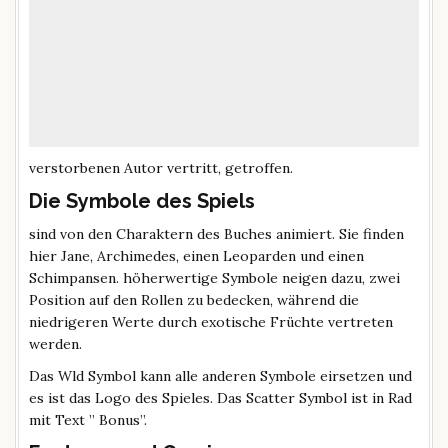
verstorbenen Autor vertritt, getroffen.
Die Symbole des Spiels
sind von den Charaktern des Buches animiert. Sie finden
hier Jane, Archimedes, einen Leoparden und einen
Schimpansen. höherwertige Symbole neigen dazu, zwei
Position auf den Rollen zu bedecken, während die
niedrigeren Werte durch exotische Früchte vertreten
werden.
Das Wld Symbol kann alle anderen Symbole eirsetzen und
es ist das Logo des Spieles. Das Scatter Symbol ist in Rad
mit Text ” Bonus”.