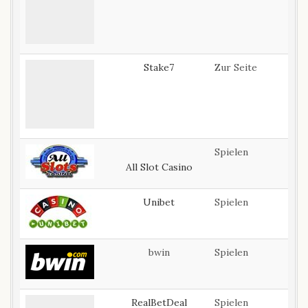
Stake7
Zur Seite
Spielen
All Slot Casino
Unibet
Spielen
bwin
Spielen
RealBetDeal
Spielen