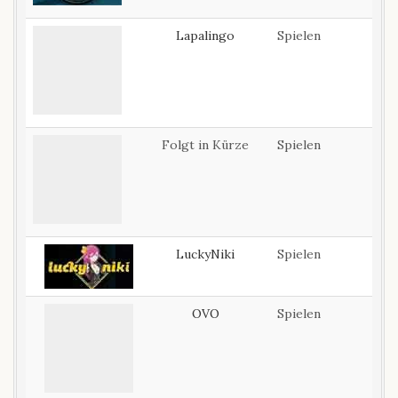
Lapalingo
Spielen
Folgt in Kürze
Spielen
LuckyNiki
Spielen
OVO
Spielen