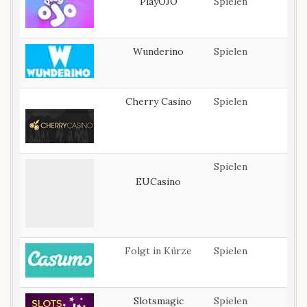
PlayOJO
Spielen
Wunderino
Spielen
Cherry Casino
Spielen
Spielen
EUCasino
Folgt in Kürze
Spielen
Slotsmagic
Spielen