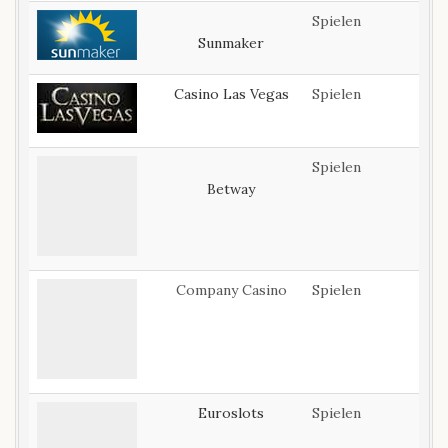
Spielen
Sunmaker
Casino Las Vegas
Spielen
Spielen
Betway
Company Casino
Spielen
Euroslots
Spielen