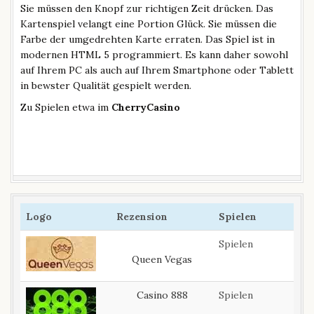
Sie müssen den Knopf zur richtigen Zeit drücken. Das
Kartenspiel velangt eine Portion Glück. Sie müssen die
Farbe der umgedrehten Karte erraten. Das Spiel ist in
modernen HTML 5 programmiert. Es kann daher sowohl
auf Ihrem PC als auch auf Ihrem Smartphone oder Tablett
in bewster Qualität gespielt werden.
Zu Spielen etwa im
CherryCasino
Logo
Rezension
Spielen
Spielen
Queen Vegas
Casino 888
Spielen