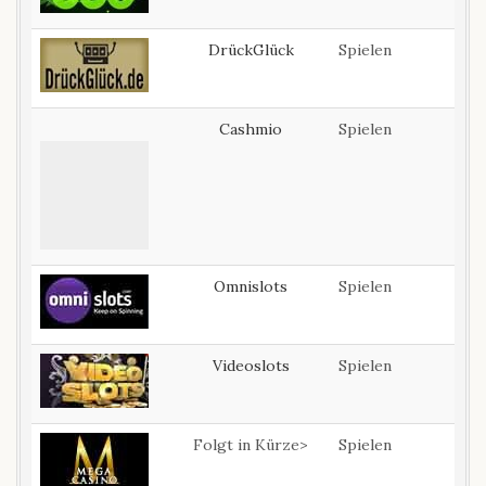
DrückGlück
Spielen
Cashmio
Spielen
Omnislots
Spielen
Videoslots
Spielen
Folgt in Kürze>
Spielen