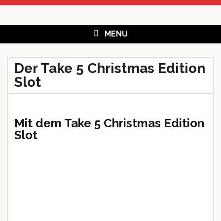
Skip
to
content
MENU
Der Take 5 Christmas Edition
Slot
Mit dem Take 5 Christmas Edition
Slot