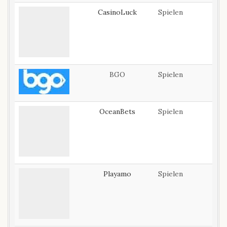
CasinoLuck
Spielen
BGO
Spielen
OceanBets
Spielen
Playamo
Spielen