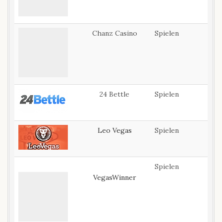
Chanz Casino
Spielen
24 Bettle
Spielen
Leo Vegas
Spielen
Spielen
VegasWinner