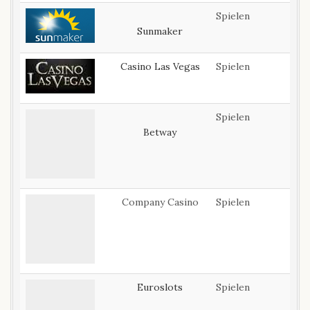
Spielen
Sunmaker
Casino Las Vegas
Spielen
Spielen
Betway
Company Casino
Spielen
Euroslots
Spielen