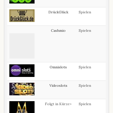
DrückGlück
Spielen
Cashmio
Spielen
Omnislots
Spielen
Videoslots
Spielen
Folgt in Kürze>
Spielen