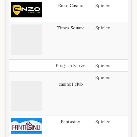
Enzo Casino
Spielen
Times Square
Spielen
Folgt in Kürze
Spielen
Spielen
casino1 club
Fantasino
Spielen