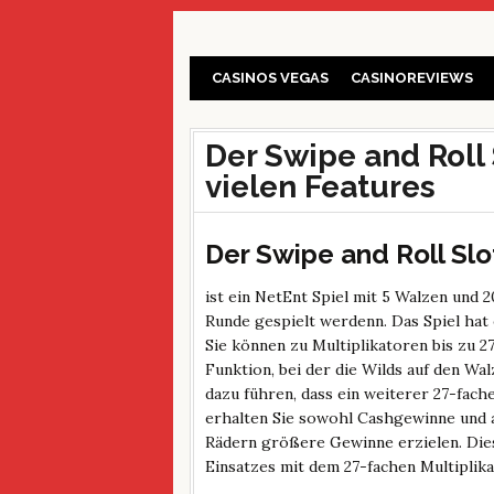
Skip
to
content
CASINOS VEGAS
CASINOREVIEWS
Der Swipe and Roll 
vielen Features
Der Swipe and Roll Slo
ist ein NetEnt Spiel mit 5 Walzen und 2
Runde gespielt werdenn. Das Spiel hat
Sie können zu Multiplikatoren bis zu 2
Funktion, bei der die Wilds auf den Wal
dazu führen, dass ein weiterer 27-fac
erhalten Sie sowohl Cashgewinne und 
Rädern größere Gewinne erzielen. Dies
Einsatzes mit dem 27-fachen Multiplika