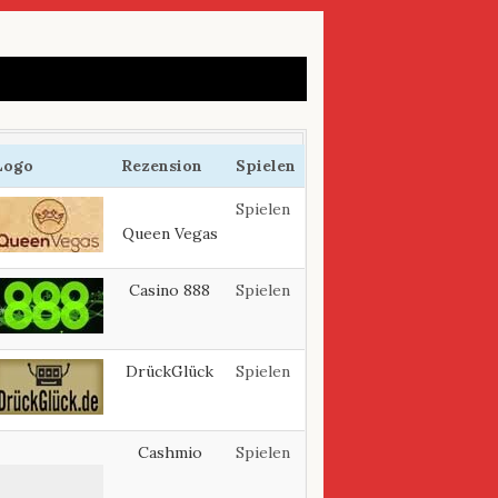
Logo
Rezension
Spielen
Spielen
Queen Vegas
Casino 888
Spielen
DrückGlück
Spielen
Cashmio
Spielen